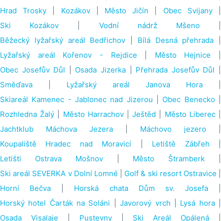
Hrad Trosky
|
Kozákov
|
Město Jičín
|
Obec Svijany
Ski Kozákov
|
Vodní nádrž Mšeno
Běžecký lyžařský areál Bedřichov
|
Bílá Desná přehrada
|
Lyžařský areál Kořenov - Rejdice
|
Město Hejnice
|
Obec Josefův Důl
|
Osada Jizerka
|
Přehrada Josefův Důl
Směďava
|
Lyžařský areál Janova Hora
|
Skiareál Kamenec - Jablonec nad Jizerou
|
Obec Benecko
Rozhledna Žalý
|
Město Harrachov
|
Ještěd
|
Město Liberec
Jachtklub Máchova Jezera
|
Máchovo jezero
|
Koupaliště Hradec nad Moravicí
|
Letiště Zábřeh
Letišti Ostrava Mošnov
|
Město Štramberk
Ski areál SEVERKA v Dolní Lomné
|
Golf & ski resort Ostravice
Horní Bečva
|
Horská chata Dům sv. Josefa
|
Horský hotel Čarták na Soláni
|
Javorový vrch
|
Lysá hora
Osada Visalaje
|
Pustevny
|
Ski Areál Opálená
|