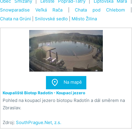
Obec Smižany
|
Letiště Poprad-Tatry
|
Liptovská Mara
|
Snowparadise Veľká Rača
|
Chata pod Chlebom
Chata na Grúni
|
Snilovské sedlo
|
Město Žilina

Na mapě
Koupaliště Biotop Radotín - Koupací jezero
Pohled na koupací jezero biotopu Radotín a dál směrem na
Zbraslav.
Zdroj:
SouthPrague.Net, z.s.