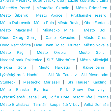
SkiAreál - Horský hotel Vsacký Cáb
|
Lázně Kostelec u Zlína
Městečko Poreč
|
Městečko Skradin
|
Město Primošten
|
Město Šibenik
|
Město Vodice
|
Prokljanské jezero
|
Město Dubrovník
|
Město Pula
|
Město Rovinj
|
Obec Funtana
|
Město Makarská
|
Městečko Milna
|
Město Bol
|
Obec Okrug Gornji
|
Camp Kovačine
|
Město Cres
Obec Martinšćica
|
Hvar
|
Ivan Dolac
|
Murter
|
Město Novalja
|
Město Pag
|
Město Orebić
|
Město Split
|
Narodní park Paklenica
|
SLZ Silberhütte
|
Město Mikołajki
Piękna Góra
|
Město Hardegg
|
Raxseilbahn
Lyžařský areál Hochficht
|
Ski Die Tauplitz
|
Ski Riesneralm
|
Stuhleck
|
Městečko Mariazell
|
Ski Hauser Kaibling
|
Město Banská Bystrica
|
Park Snow Donovaly
Lyžařský areál Jasná
|
Ski, Golf & Hotel Resort Tále
|
Poľana
|
Město Bratislava
|
Termální koupaliště Vrbov
|
Veľká Domaša