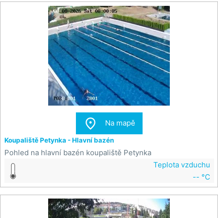

Na mapě
Koupaliště Petynka - Hlavní bazén
Pohled na hlavní bazén koupaliště Petynka
Teplota vzduchu
-- °C