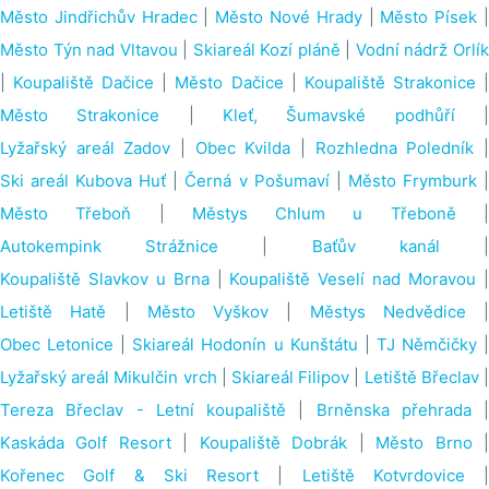
Město Jindřichův Hradec
|
Město Nové Hrady
|
Město Písek
Město Týn nad Vltavou
|
Skiareál Kozí pláně
|
Vodní nádrž Orlí
|
Koupaliště Dačice
|
Město Dačice
|
Koupaliště Strakonice
Město Strakonice
|
Kleť, Šumavské podhůří
Lyžařský areál Zadov
|
Obec Kvilda
|
Rozhledna Poledník
Ski areál Kubova Huť
|
Černá v Pošumaví
|
Město Frymburk
Město Třeboň
|
Městys Chlum u Třeboně
Autokempink Strážnice
|
Baťův kanál
Koupaliště Slavkov u Brna
|
Koupaliště Veselí nad Moravou
Letiště Hatě
|
Město Vyškov
|
Městys Nedvědice
|
Obec Letonice
|
Skiareál Hodonín u Kunštátu
|
TJ Němčičky
Lyžařský areál Mikulčin vrch
|
Skiareál Filipov
|
Letiště Břeclav
Tereza Břeclav - Letní koupaliště
|
Brněnska přehrada
|
Kaskáda Golf Resort
|
Koupaliště Dobrák
|
Město Brno
Kořenec Golf & Ski Resort
|
Letiště Kotvrdovice
|