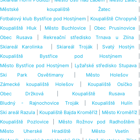
Městské koupaliště Žatec
Fotbalový klub Bystřice pod Hostýnem
|
Koupaliště Chropyně
|
Koupaliště Hluk
|
Město Buchlovice
|
Obec Prusinovice
|
Obec Rusava
|
Rekreační středisko Trnava u Zlína
|
Skiareál Karolinka
|
Skiareál Troják
|
Svatý Hostýn
Koupaliště Bystřice pod Hostýnem
|
Město Bystřice pod Hostýnem
|
Lyžařské středisko Stupava
|
Ski Park Osvětimany
|
Město Holešov
Zámecké koupaliště Holešov
|
Koupaliště Osíčko
Obec Držková
|
Koupaliště Rusava
Bludný - Rajnochovice Troják
|
Koupaliště Hulín
Ski areál Razula
|
Koupaliště Bajda Kroměříž
|
Město Kroměříž
Koupaliště Pozlovice
|
Město Rožnov pod Radhoštěm
|
Město Uherské Hradiště
|
Město Vsetín
|