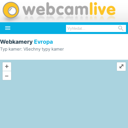


Webkamery
Evropa
Typ kamer: Všechny typy kamer
+
⤢
–