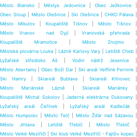
Město Blansko
|
Městys Jedovnice
|
Obec Ježkovice
|
Obec Sloup
|
Město Olešnice
|
Ski Olešnice
|
CHKO Pálava
Město Mikulov
|
Koupaliště Tišnov
|
Město Tišnov
|
Město Vranov nad Dyjí
|
Vranovská přehrada
|
Koupaliště Mramotice
|
Město Znojmo
Městská plovárna Louka
|
Lázně Karlovy Vary
|
Letiště Cheb
Lyžařské středisko Aš
|
Vodní nádrž Jesenice
Město Abertamy
|
Obec Boží Dar
|
Ski areál Velflink Pernink
Ski Hamry
|
Skiareál Bublava
|
Skiareál Klínovec
|
Město Mariánské Lázně
|
Skiareál Mariánky
Koupaliště Michal Sokolov
|
Jaderná elektrárna Dukovany
Lyžařský areál Čeřínek
|
Lyžařský areál Kadlečák
|
Město Humpolec
|
Město Telč
|
Město Žďár nad Sázavou
|
Město Jihlava
|
Letiště Třebíč
|
Město Třebíč
|
Město Velké Meziříčí
|
Ski klub Velké Meziříčí - Fajtův kopec