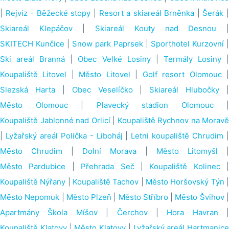
|
Rejvíz - Běžecké stopy
|
Resort a skiareál Brněnka
|
Šerák
Skiareál Klepáčov
|
Skiareál Kouty nad Desnou
SKITECH Kunčice
|
Snow park Paprsek
|
Sporthotel Kurzovní
|
Ski areál Branná
|
Obec Velké Losiny
|
Termály Losiny
Koupaliště Litovel
|
Město Litovel
|
Golf resort Olomouc
Slezská Harta
|
Obec Veselíčko
|
Skiareál Hlubočky
|
Město Olomouc
|
Plavecký stadion Olomouc
|
Koupaliště Jablonné nad Orlicí
|
Koupaliště Rychnov na Moravě
|
Lyžařský areál Polička - Liboháj
|
Letni koupaliště Chrudim
Město Chrudim
|
Dolní Morava
|
Město Litomyšl
|
Město Pardubice
|
Přehrada Seč
|
Koupaliště Kolinec
|
Koupaliště Nýřany
|
Koupaliště Tachov
|
Město Horšovský Týn
Město Nepomuk
|
Město Plzeň
|
Město Stříbro
|
Město Švihov
Apartmány Škola Míšov
|
Čerchov
|
Hora Havran
|
Koupaliště Klatovy
|
Město Klatovy
|
Lyžařský areál Hartmanice