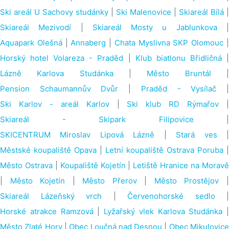
Ski areál U Sachovy studánky
|
Ski Malenovice
|
Skiareál Bílá
|
Skiareál Mezivodí
|
Skiareál Mosty u Jablunkova
Aquapark Olešná
|
Annaberg
|
Chata Myslivna SKP Olomouc
Horský hotel Volareza - Praděd
|
Klub biatlonu Břidličná
Lázně Karlova Studánka
|
Město Bruntál
Pension Schaumannův Dvůr
|
Praděd - Vysílač
Ski Karlov - areál Karlov
|
Ski klub RD Rýmařov
Skiareál - Skipark Filipovice
|
SKICENTRUM Miroslav Lipová Lázně
|
Stará ves
Městské koupaliště Opava
|
Letní koupaliště Ostrava Poruba
|
Město Ostrava
|
Koupaliště Kojetín
|
Letiště Hranice na Morav
|
Město Kojetín
|
Město Přerov
|
Město Prostějov
Skiareál Lázeňský vrch
|
Červenohorské sedlo
|
Horské atrakce Ramzová
|
Lyžařský vlek Karlova Studánka
|
Město Zlaté Hory
|
Obec Loučná nad Desnou
|
Obec Mikulovic