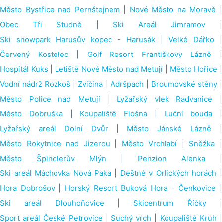
Město Bystřice nad Pernštejnem
|
Nové Město na Moravě
Obec Tři Studně
|
Ski Areál Jimramov
|
Ski snowpark Harusův kopec - Harusák
|
Velké Dářko
|
Červený Kostelec
|
Golf Resort Františkovy Lázně
Hospitál Kuks
|
Letiště Nové Město nad Metují
|
Město Hořice
Vodní nádrž Rozkoš
|
Zvičina
|
Adršpach
|
Broumovské stěny
Město Police nad Metují
|
Lyžařský vlek Radvanice
|
Město Dobruška
|
Koupaliště Flošna
|
Luční bouda
|
Lyžařský areál Dolní Dvůr
|
Město Jánské Lázně
|
Město Rokytnice nad Jizerou
|
Město Vrchlabí
|
Sněžka
Město Špindlerův Mlýn
|
Penzion Alenka
|
Ski areál Máchovka Nová Paka
|
Deštné v Orlických horách
Hora Dobrošov
|
Horský Resort Buková Hora - Čenkovice
Ski areál Dlouhoňovice
|
Skicentrum Říčky
Sport areál České Petrovice
|
Suchý vrch
|
Koupaliště Kruh