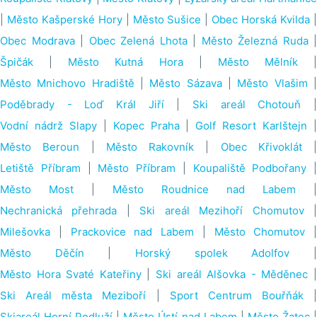
|
Město Kašperské Hory
|
Město Sušice
|
Obec Horská Kvilda
Obec Modrava
|
Obec Zelená Lhota
|
Město Železná Ruda
|
Špičák
|
Město Kutná Hora
|
Město Mělník
|
Město Mnichovo Hradiště
|
Město Sázava
|
Město Vlašim
Poděbrady - Loď Král Jiří
|
Ski areál Chotouň
Vodní nádrž Slapy
|
Kopec Praha
|
Golf Resort Karlštejn
Město Beroun
|
Město Rakovník
|
Obec Křivoklát
|
Letiště Příbram
|
Město Příbram
|
Koupaliště Podbořany
|
Město Most
|
Město Roudnice nad Labem
|
Nechranická přehrada
|
Ski areál Mezihoří Chomutov
Milešovka
|
Prackovice nad Labem
|
Město Chomutov
|
Město Děčín
|
Horský spolek Adolfov
Město Hora Svaté Kateřiny
|
Ski areál Alšovka - Měděnec
Ski Areál města Meziboří
|
Sport Centrum Bouřňák
|
Skiareál Horní Podluží
|
Město Ústí nad Labem
|
Město Žatec