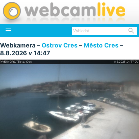


Webkamera –
Ostrov Cres
–
Město Cres
–
8.8.2026 v 14:47