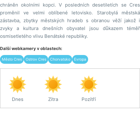
chráněn okolními kopci. V posledních desetiletích se Cres
proměnil ve velmi oblíbené letovisko. Starobylá městská
zástavba, zbytky městských hradeb s obranou věží jakož i
zvyky a kultura dnešních obyvatel jsou důkazem téměř
osmisetletého vlivu Benátské republiky.
Další webkamery v oblastech:
Město Cres
Ostrov Cres
Chorvatsko
Evropa
Dnes
Zítra
Pozítří