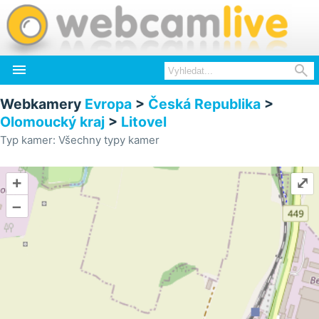


Webkamery
Evropa
>
Česká Republika
>
Olomoucký kraj
>
Litovel
Typ kamer: Všechny typy kamer
+
⤢
–