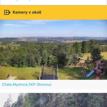

Kamery v okolí
Chata Myslivna SKP Olomouc