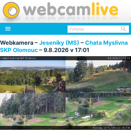


Webkamera –
Jeseníky (MS)
–
Chata Myslivna
SKP Olomouc
– 9.8.2026 v 17:01