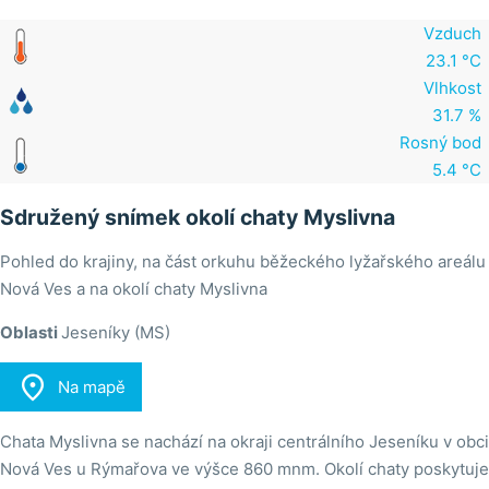
Vzduch
23.1 °C
Vlhkost
31.7 %
Rosný bod
5.4 °C
Sdružený snímek okolí chaty Myslivna
Pohled do krajiny, na část orkuhu běžeckého lyžařského areálu
Nová Ves a na okolí chaty Myslivna
Oblasti
Jeseníky (MS)

Na mapě
Chata Myslivna se nachází na okraji centrálního Jeseníku v obci
Nová Ves u Rýmařova ve výšce 860 mnm. Okolí chaty poskytuje