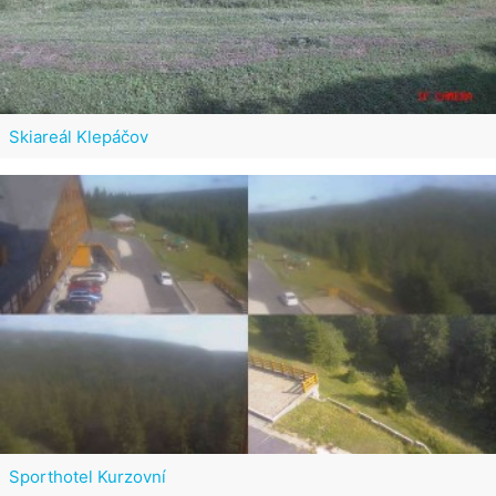
Skiareál Klepáčov
Sporthotel Kurzovní