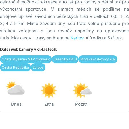
celoroční možnost rekreace a to jak pro rodiny s dětmi tak pro
výkonostní sportovce. V zimních měsích se podílíme na
strojové úpravě závodních běžeckých tratí v délkách 0,6; 1; 2;
3; 4 a 5 km. Mimo závodní dny jsou tratě volně přístupné pro
širokou veřejnost a jsou rovněž napojeny na upravované
turistické cesty - trasy směrem na
Karlov
, Alfredku a Skřítek.
Další webkamery v oblastech:
Chata Myslivna SKP Olomouc
Jeseníky (MS)
Moravskoslezský kraj
Česká Republika
Evropa
Dnes
Zítra
Pozítří