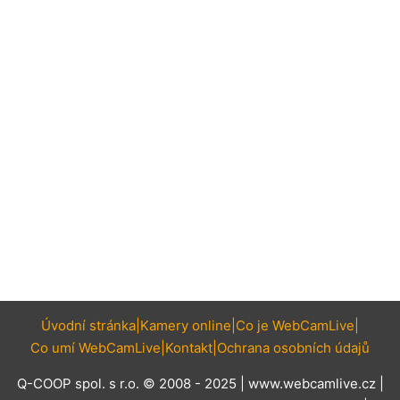
Úvodní stránka
Kamery online
Co je WebCamLive
Co umí WebCamLive
Kontakt
Ochrana osobních údajů
Q-COOP spol. s r.o. © 2008 - 2025 |
www.webcamlive.cz
|