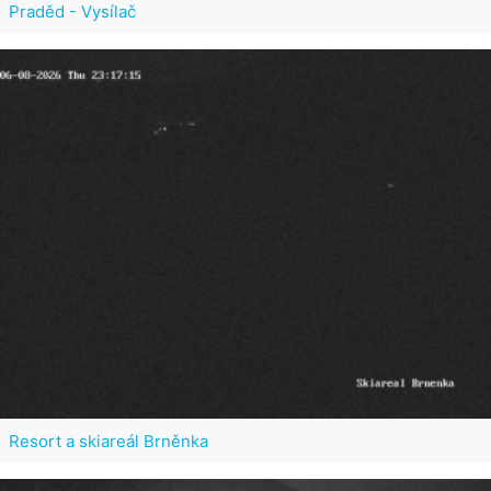
Praděd - Vysílač
Resort a skiareál Brněnka