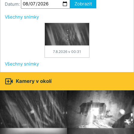
Datum:
Zobrazit
Všechny snímky
7.8.2026 v 00:31
Všechny snímky

Kamery v okolí