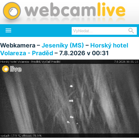


Webkamera –
Jeseníky (MS)
–
Horský hotel
Volareza - Praděd
– 7.8.2026 v 00:31