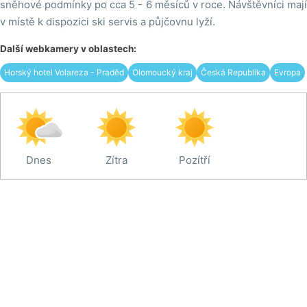
sněhové podmínky po cca 5 - 6 měsíců v roce. Návštěvníci mají
v místě k dispozici ski servis a půjčovnu lyží.
Další webkamery v oblastech:
Horský hotel Volareza - Praděd
Olomoucký kraj
Česká Republika
Evropa
Dnes
Zítra
Pozítří