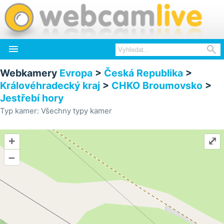


Webkamery
Evropa
>
Česká Republika
>
Královéhradecký kraj
>
CHKO Broumovsko
>
Jestřebí hory
Typ kamer: Všechny typy kamer
+
⤢
–