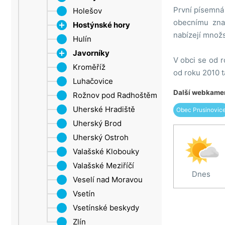
První písemná
Šluknovský výběžek
Holešov
Roštín
obecnímu zna
Ústí nad Labem
Hostýnské hory
nabízejí množst
Žatec
Hulín
Chvalčov
Javorníky
Rusava
V obci se od 
Kroměříž
Tesák
Velké Karlovice
od roku 2010 
Luhačovice
Trnava u Zlína
Další webkamer
Rožnov pod Radhoštěm
Troják
Uherské Hradiště
Obec Prusinovic
Uherský Brod
Uherský Ostroh
Valašské Klobouky
Valašské Meziříčí
Dnes
Veselí nad Moravou
Vsetín
Vsetínské beskydy
Zlín