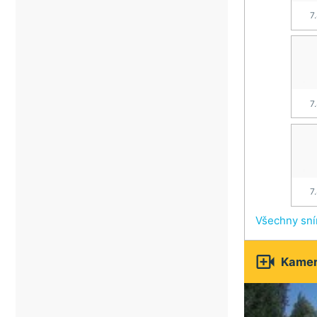
7
7
7
Všechny sn

Kamery