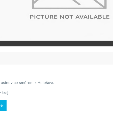
rusinovice směrem k Holešovu
 kraj
pě