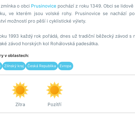
 zmínka o obci
Prusinovice
pochází z roku 1349. Obci se lidově p
ku, ve kterém jsou volské rohy. Prusinovice se nachází po
ví možností pro pěší i cyklistické výlety.
roku 1993 každý rok pořádá, dnes už tradiční běžecký závod s
také závod horských kol Rohálovská padesátka.
y v oblastech:
e
Zlínský kraj
Česká Republika
Evropa
Zítra
Pozítří