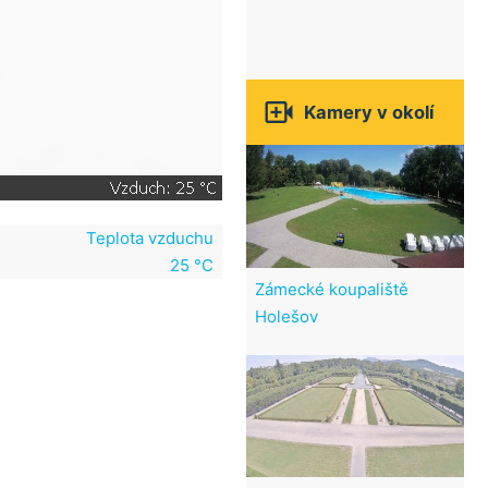

Kamery v okolí
Teplota vzduchu
25 °C
Zámecké koupaliště
Holešov