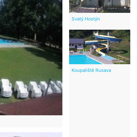
Svatý Hostýn
Koupaliště Rusava