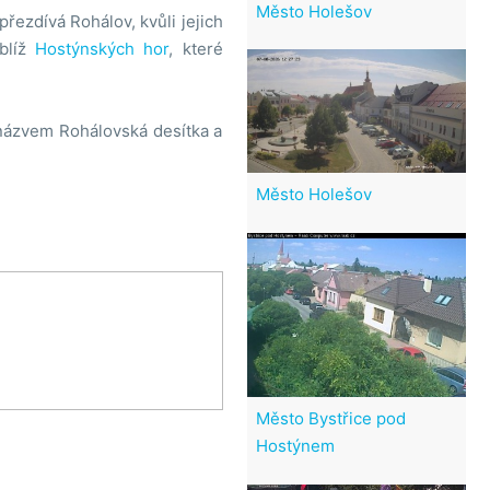
Město Holešov
řezdívá Rohálov, kvůli jejich
blíž
Hostýnských hor
, které
 názvem Rohálovská desítka a
Město Holešov
Město Bystřice pod
Hostýnem