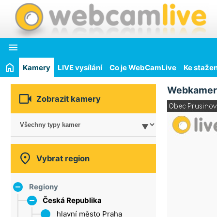

Kamery
LIVE vysílání
Co je WebCamLive
Ke stažen
Webkamer

Zobrazit kamery

Vybrat region
Regiony
Česká Republika
hlavní město Praha