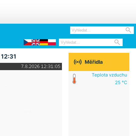


 12:31

Měřidla
Teplota vzduchu
25 °C