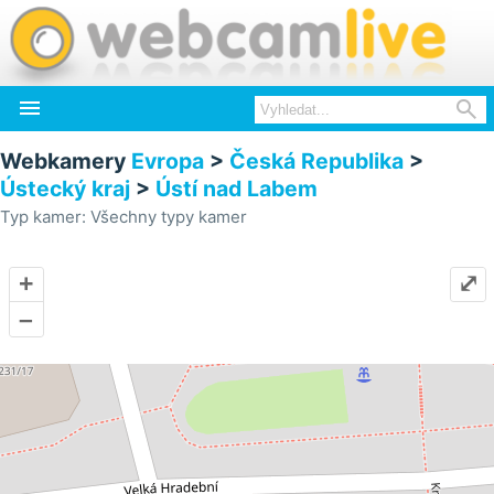


Webkamery
Evropa
>
Česká Republika
>
Ústecký kraj
>
Ústí nad Labem
Typ kamer: Všechny typy kamer
+
⤢
–