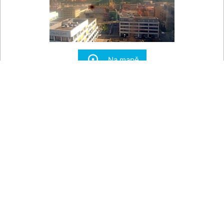

Na mapě
Město Ústí nad Labem - Střed města
Střed města Ústí nad Labem. Pohled z krajského úřadu na
Palác Zdar, Mírové náměstí a kostel Nanebevzetí Panny
Marie.
Teplota vzduchu
-- °C
Tlak vzduchu
-- hPa