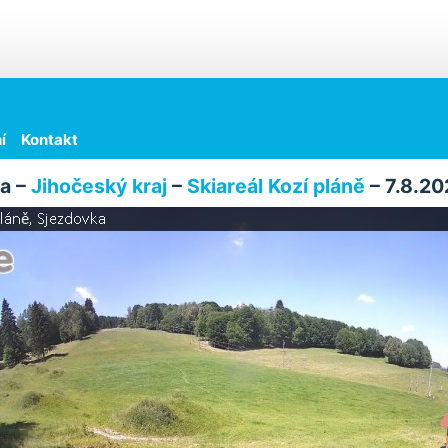
í
Kontakt
a –
Jihočeský kraj
–
Skiareál Kozí pláně
– 7.8.20