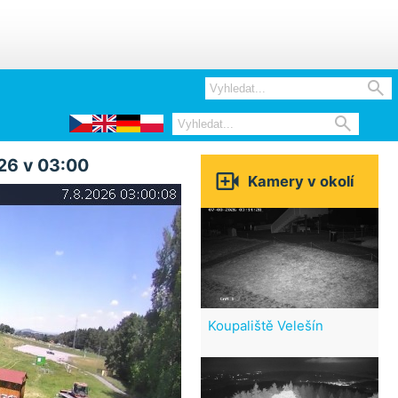


26 v 03:00

Kamery v okolí
Koupaliště Velešín