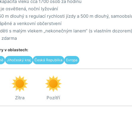
kapacita vleků cca 1700 osob za hodinu
je osvětlená, noční lyžování
50 m dlouhý s regulací rychlosti jízdy a 500 m dlouhý, samoobs
tápěné a venkovní občerstvení
o děti s malým vlekem „nekonečným lanem“ (s vlastním dozorem
ě zdarma
y v oblastech:
ně
Jihočeský kraj
Česká Republika
Evropa
Zítra
Pozítří