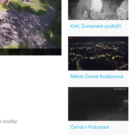
Kleť, Šumavské podhůří
Město České Budějovice
o služby:
Černá v Pošumaví