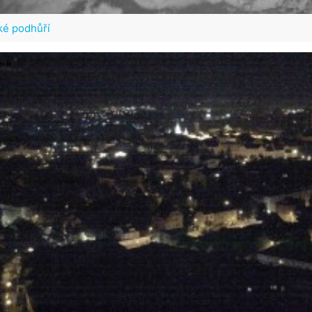
ké podhůří