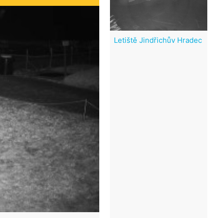
Letiště Jindřichův Hradec