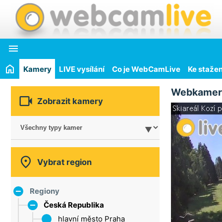

Kamery
LIVE vysílání
Co je WebCamLive
Ke stažen
Webkamer

Zobrazit kamery

Vybrat region
Regiony
Česká Republika
hlavní město Praha