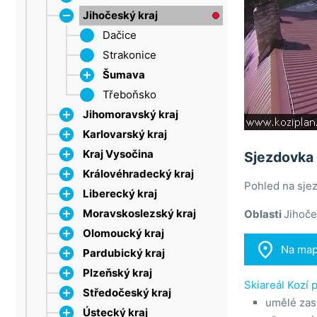
Jihočeský kraj
Dačice
Strakonice
Šumava
Třeboňsko
Lipno
Jihomoravský kraj
Karlovarský kraj
Bílé Karpaty
Kraj Vysočina
Břeclav
Krušné hory
Sjezdovka
Královéhradecký kraj
Brno
Mariánské Lázně
Jihlava
Pohled na sjez
Liberecký kraj
Drahanská vrchovina
Sokolov
Třebíč
CHKO Broumovsko
Moravskoslezský kraj
Moravský kras
Velké Meziříčí
Dobruška
Český ráj
Broumovská
Oblasti
Jihoče
Olomoucký kraj
Olešnice
Žďárské vrchy
Hradec Králové
Jablonec nad Nisou
Beskydy
vrchovina

Na ma
Pardubický kraj
Pálava
Krkonoše (HK)
Jizerské hory
Frýdek-Místek
Jeseníky
Jestřebí hory
Plzeňský kraj
Tišnov
Nová Paka
Krkonoše
Jeseníky (MS)
Litovel
Chrudim
Špindlerův Mlýn
Branná
Skiareál Kozí 
Středočeský kraj
Vranov nad Dyjí
Orlické hory
Liberec
Opava
Nízký Jeseník
Jeseníky (P)
Brdy (PLZ)
Benecko
Velké Losiny
umělé zas
Ústecký kraj
Znojmo
Trutnov
Máchovo jezero
Ostrava
Oderské vrchy
Litomyšl
Český les
Brdy
Harrachov