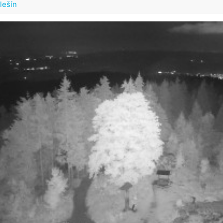
lešín