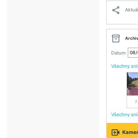
Veselí nad Moravou

Aktuá
Vsetín
Vsetínské beskydy
Zlín

Archi
Datum:
Všechny sn
7
Všechny sn

Kamery