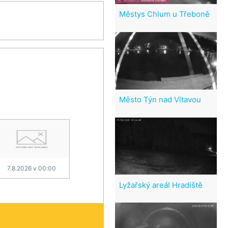
Městys Chlum u Třeboně
Město Týn nad Vltavou
7.8.2026 v 00:00
Lyžařský areál Hradiště