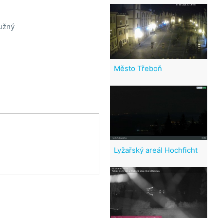
lužný
)
Město Třeboň
Lyžařský areál Hochficht