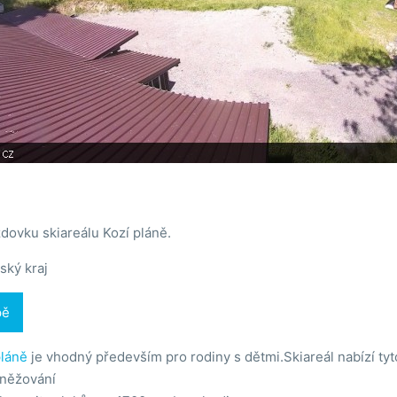
dovku skiareálu Kozí pláně.
ský kraj
pě
pláně
je vhodný především pro rodiny s dětmi.Skiareál nabízí tyt
něžování