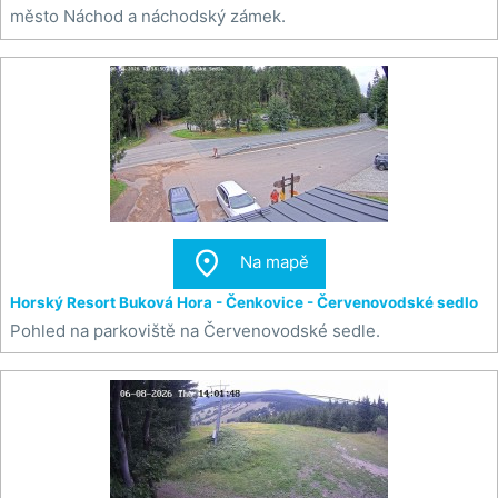
město Náchod a náchodský zámek.

Na mapě
Horský Resort Buková Hora - Čenkovice - Červenovodské sedlo
Pohled na parkoviště na Červenovodské sedle.