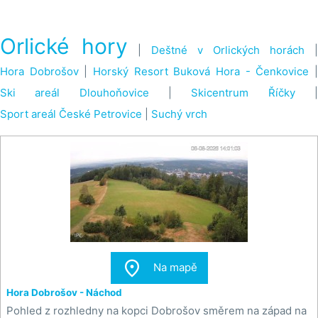
Orlické hory
|
Deštné v Orlických horách
|
Hora Dobrošov
|
Horský Resort Buková Hora - Čenkovice
Ski areál Dlouhoňovice
|
Skicentrum Říčky
Sport areál České Petrovice
|
Suchý vrch

Na mapě
Hora Dobrošov - Náchod
Pohled z rozhledny na kopci Dobrošov směrem na západ na