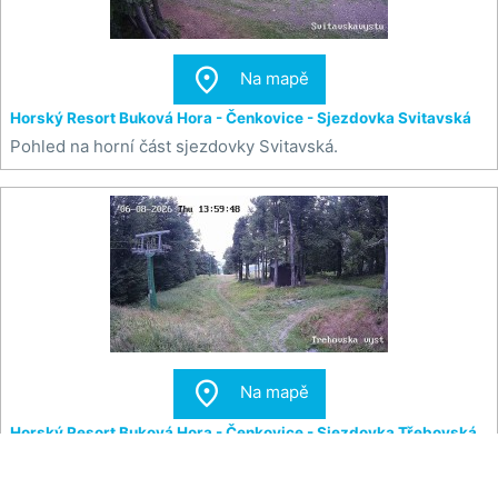

Na mapě
Horský Resort Buková Hora - Čenkovice - Sjezdovka Svitavská
Pohled na horní část sjezdovky Svitavská.

Na mapě
Horský Resort Buková Hora - Čenkovice - Sjezdovka Třebovská
Pohled na horní část sjezdovky Třebovská.