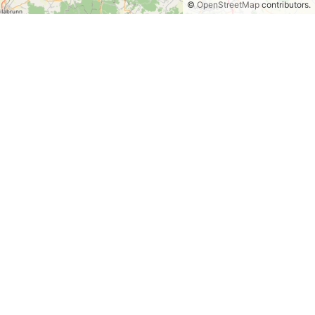
©
OpenStreetMap
contributors.