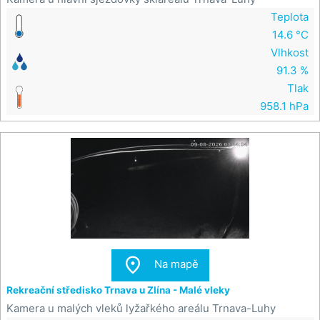
Teplota
14.6 °C
Vlhkost
91.3 %
Tlak
958.1 hPa

Na mapě
Rekreační středisko Trnava u Zlína - Malé vleky
Kamera u malých vleků lyžařkého areálu Trnava-Luhy