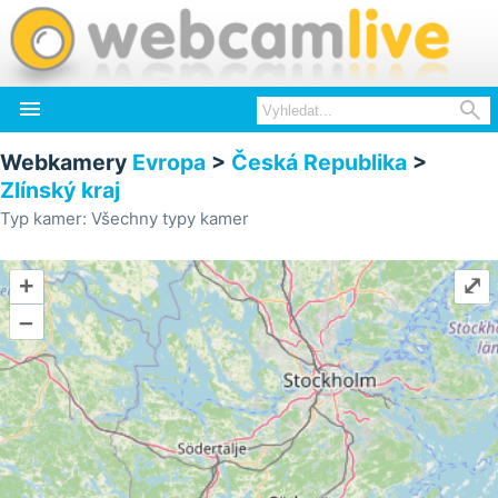


Webkamery
Evropa
>
Česká Republika
>
Zlínský kraj
Typ kamer: Všechny typy kamer
+
⤢
–