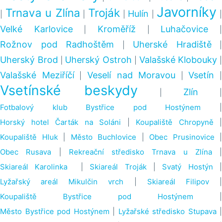
Javorníky
Trnava u Zlína
Troják
Hulín
|
|
|
|
Velké Karlovice
Kroměříž
Luhačovice
|
|
Rožnov pod Radhoštěm
Uherské Hradiště
|
|
Uherský Brod
Uherský Ostroh
Valašské Klobouky
|
|
|
Valašské Meziříčí
Veselí nad Moravou
Vsetín
|
|
|
Vsetínské beskydy
Zlín
|
|
Fotbalový klub Bystřice pod Hostýnem
Horský hotel Čarták na Soláni
|
Koupaliště Chropyně
|
Koupaliště Hluk
|
Město Buchlovice
|
Obec Prusinovice
|
Obec Rusava
|
Rekreační středisko Trnava u Zlína
|
Skiareál Karolinka
|
Skiareál Troják
|
Svatý Hostýn
Lyžařský areál Mikulčin vrch
|
Skiareál Filipov
Koupaliště Bystřice pod Hostýnem
|
Město Bystřice pod Hostýnem
|
Lyžařské středisko Stupava
|