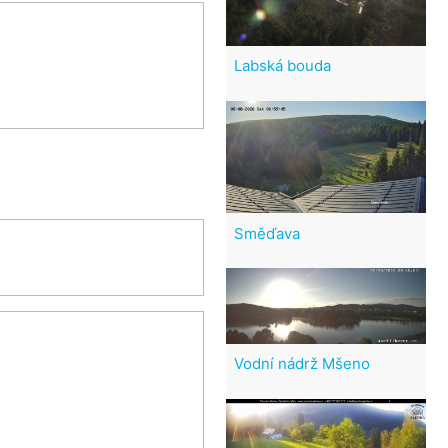
Labská bouda
Směďava
Vodní nádrž Mšeno