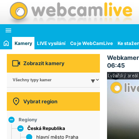

Kamery
LIVE vysílání
Co je WebCamLive
Ke stažen
Webkamer

Zobrazit kamery
06:45

Vybrat region
Regiony
Česká Republika
hlavní město Praha