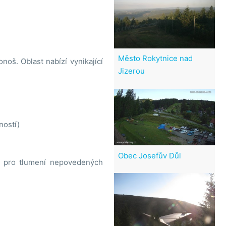
Město Rokytnice nad
oš. Oblast nabízí vynikající
Jizerou
ností)
Obec Josefův Důl
ář pro tlumení nepovedených