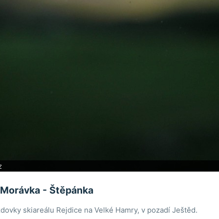
 Morávka - Štěpánka
dovky skiareálu Rejdice na Velké Hamry, v pozadí Ještěd.