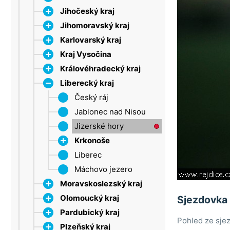
Jihočeský kraj
Jihomoravský kraj
Dačice
Karlovarský kraj
Strakonice
Bílé Karpaty
Kraj Vysočina
Šumava
Břeclav
Krušné hory
Královéhradecký kraj
Třeboňsko
Brno
Mariánské Lázně
Jihlava
Lipno
Liberecký kraj
Drahanská vrchovina
Sokolov
Třebíč
CHKO Broumovsko
Moravský kras
Velké Meziříčí
Dobruška
Český ráj
Broumovská
Olešnice
Žďárské vrchy
Hradec Králové
Jablonec nad Nisou
vrchovina
Pálava
Krkonoše (HK)
Jizerské hory
Jestřebí hory
Tišnov
Nová Paka
Krkonoše
Špindlerův Mlýn
Vranov nad Dyjí
Orlické hory
Liberec
Benecko
Znojmo
Trutnov
Máchovo jezero
Harrachov
Moravskoslezský kraj
Olomoucký kraj
Beskydy
Sjezdovka
Pardubický kraj
Frýdek-Místek
Jeseníky
Pohled ze sjez
Plzeňský kraj
Jeseníky (MS)
Litovel
Chrudim
Branná