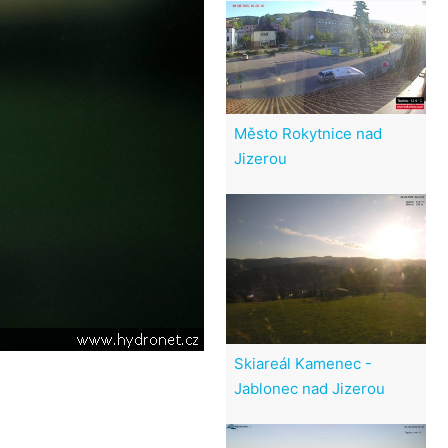
Město Rokytnice nad
Jizerou
Skiareál Kamenec -
Jablonec nad Jizerou