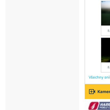
8
8
Všechny sn

Kamery