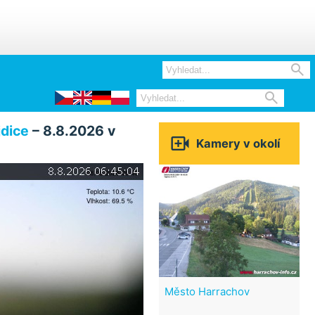


jdice
– 8.8.2026 v

Kamery v okolí
Město Harrachov