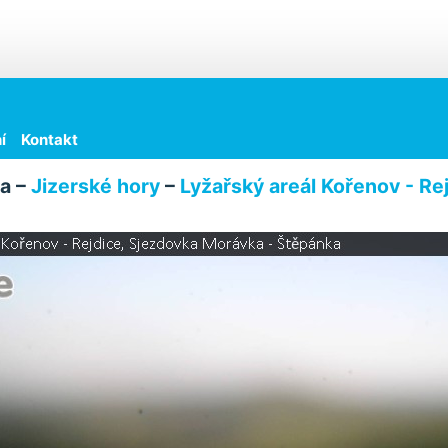
í
Kontakt
a –
Jizerské hory
–
Lyžařský areál Kořenov - Re