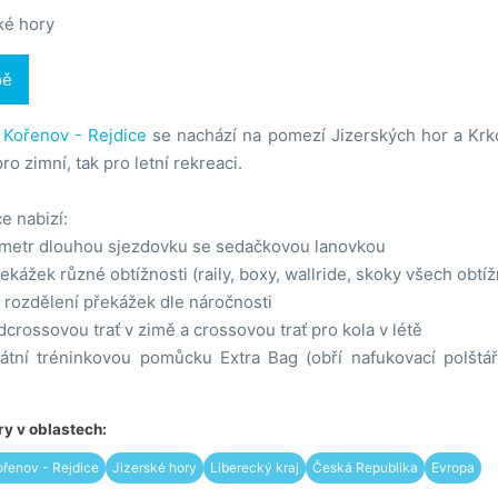
ké hory
pě
 Kořenov - Rejdice
se nachází na pomezí Jizerských hor a Krkon
o zimní, tak pro letní rekreaci.
e nabizí:
ometr dlouhou sjezdovku se sedačkovou lanovkou
ekážek různé obtížnosti (raily, boxy, wallride, skoky všech obtíž
 rozdělení překážek dle náročnosti
rossovou trať v zimě a crossovou trať pro kola v létě
átní tréninkovou pomůcku Extra Bag (obří nafukovací polšt
y v oblastech:
ořenov - Rejdice
Jizerské hory
Liberecký kraj
Česká Republika
Evropa