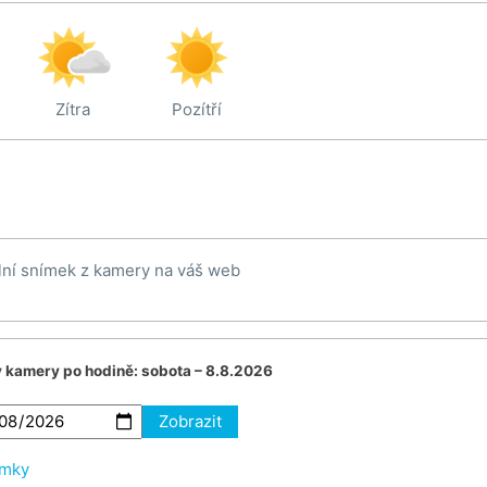
Zítra
Pozítří
lní snímek z kamery na váš web
v kamery po hodině:
sobota – 8.8.2026
Zobrazit
ímky