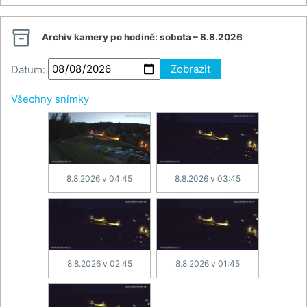

Archiv kamery po hodině:
sobota – 8.8.2026
Datum:
Zobrazit
Všechny snímky
8.8.2026 v 04:45
8.8.2026 v 03:45
8.8.2026 v 02:45
8.8.2026 v 01:45