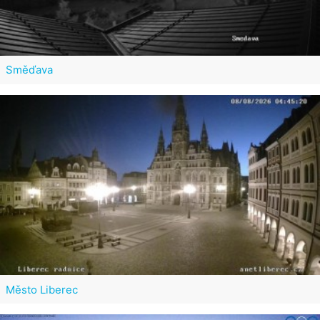
Směďava
Město Liberec