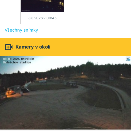
8.8.2026 v 00:45
Všechny snímky

Kamery v okolí