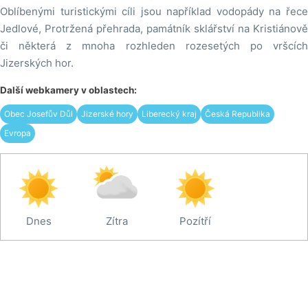
Oblíbenými turistickými cíli jsou například vodopády na řece
Jedlové, Protržená přehrada, památník sklářství na Kristiánově
či některá z mnoha rozhleden rozesetých po vršcích
Jizerských hor.
Další webkamery v oblastech:
Obec Josefův Důl
Jizerské hory
Liberecký kraj
Česká Republika
Evropa
Dnes
Zítra
Pozítří