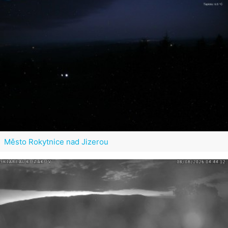
Město Rokytnice nad Jizerou