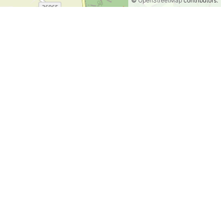
©
OpenStreetMap
contributors.