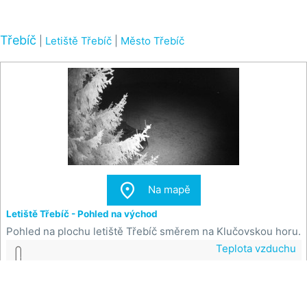
Třebíč
|
Letiště Třebíč
|
Město Třebíč

Na mapě
Letiště Třebíč - Pohled na východ
Pohled na plochu letiště Třebíč směrem na Klučovskou horu.
Teplota vzduchu
0 °C