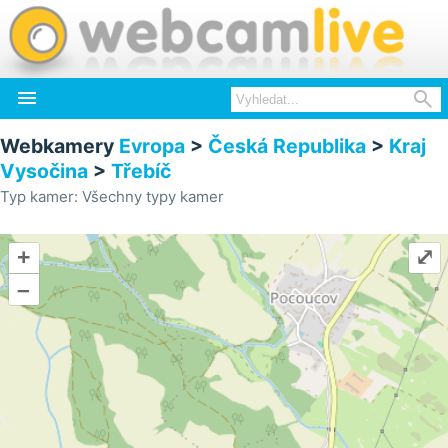


Webkamery
Evropa
>
Česká Republika
>
Kraj
Vysočina
>
Třebíč
Typ kamer: Všechny typy kamer
+
⤢
–