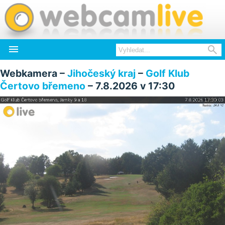


Webkamera –
Jihočeský kraj
–
Golf Klub
Čertovo břemeno
– 7.8.2026 v 17:30