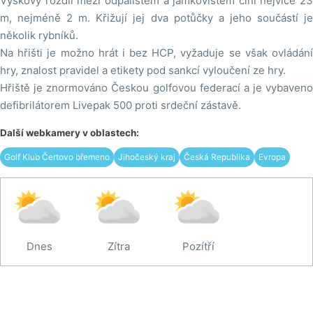
Výškový rozdíl mezi odpalištěm a jamkovištěm činí nejvíce 23
m, nejméně 2 m. Křižují jej dva potůčky a jeho součástí je
několik rybníků.
Na hřišti je možno hrát i bez HCP, vyžaduje se však ovládání
hry, znalost pravidel a etikety pod sankcí vyloučení ze hry.
Hřiště je znormováno Českou golfovou federací a je vybaveno
defibrilátorem Livepak 500 proti srdeční zástavě.
Další webkamery v oblastech:
Golf Klub Čertovo břemeno
Jihočeský kraj
Česká Republika
Evropa
Dnes
Zítra
Pozítří