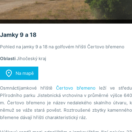
Jamky 9 a 18
Pohled na jamky 9 a 18 na golfovém hřišti Čertovo břemeno
Oblasti
Jihočeský kraj

Na mapě
Osmnáctijamkové hřiště
Čertovo břemeno
leží ve středu
Přírodního parku Jistebnická vrchovina v průměrné výšce 640
m. Čertovo břemeno je název nedalekého skalního útvaru, k
němuž se váže stará pověst. Roztroušené zbytky kamenného
břemene dávají hřišti charakteristický ráz.