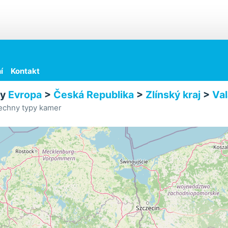
í
Kontakt
ry
Evropa
>
Česká Republika
>
Zlínský kraj
>
Val
echny typy kamer