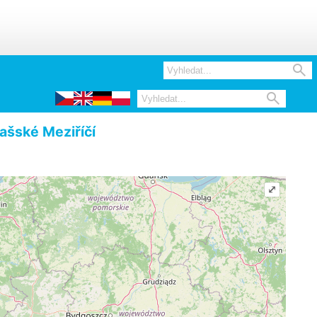


ašské Meziříčí
⤢