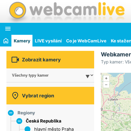

Kamery
LIVE vysílání
Co je WebCamLive
Ke stažen
Webkame

Zobrazit kamery
Typ kamer: Vš
+
–

Vybrat region
Regiony
Česká Republika
hlavní město Praha