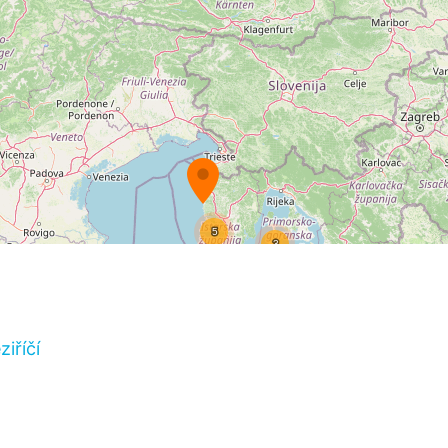
iříčí