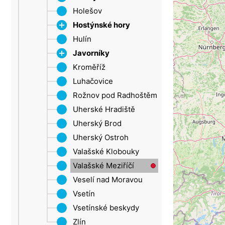
Šluknovský výběžek
Holešov
Roštín
Ústí nad Labem
Hostýnské hory
Žatec
Hulín
Chvalčov
Javorníky
Rusava
Kroměříž
Tesák
Velké Karlovice
Luhačovice
Trnava u Zlína
Rožnov pod Radhoštěm
Troják
Uherské Hradiště
Uherský Brod
Uherský Ostroh
Valašské Klobouky
Valašské Meziříčí
Veselí nad Moravou
Vsetín
Vsetínské beskydy
Zlín