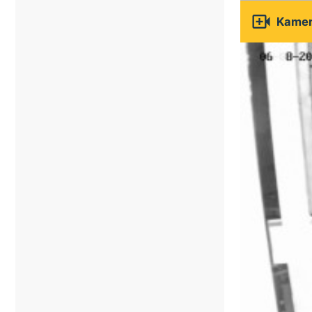

Kamery