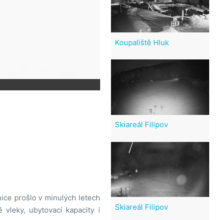
Koupaliště Hluk
Skiareál Filipov
ice prošlo v minulých letech
Skiareál Filipov
 vleky, ubytovací kapacity i