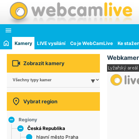

Kamery
LIVE vysílání
Co je WebCamLive
Ke stažen
Webkamer

Zobrazit kamery

Vybrat region
Regiony
Česká Republika
hlavní město Praha