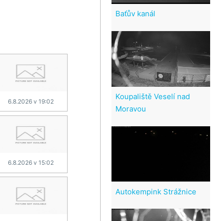
Baťův kanál
Koupaliště Veselí nad
6.8.2026 v 19:02
Moravou
6.8.2026 v 15:02
Autokempink Strážnice