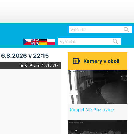


 6.8.2026 v 22:15

Kamery v okolí
Koupaliště Pozlovice