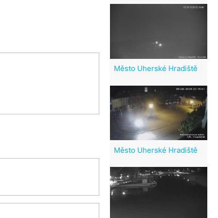
Město Uherské Hradiště
Město Uherské Hradiště