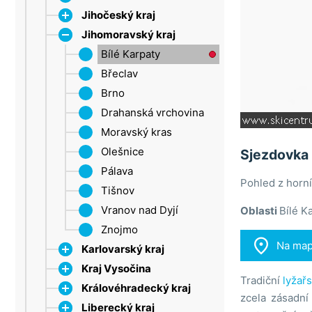
Jihočeský kraj
Jihomoravský kraj
Dačice
Strakonice
Bílé Karpaty
Šumava
Břeclav
Třeboňsko
Brno
Lipno
Drahanská vrchovina
Moravský kras
Olešnice
Sjezdovka
Pálava
Pohled z horn
Tišnov
Vranov nad Dyjí
Oblasti
Bílé K
Znojmo

Na ma
Karlovarský kraj
Kraj Vysočina
Krušné hory
Tradiční
lyžař
Královéhradecký kraj
Mariánské Lázně
Jihlava
zcela zásadní
Liberecký kraj
Sokolov
Třebíč
CHKO Broumovsko