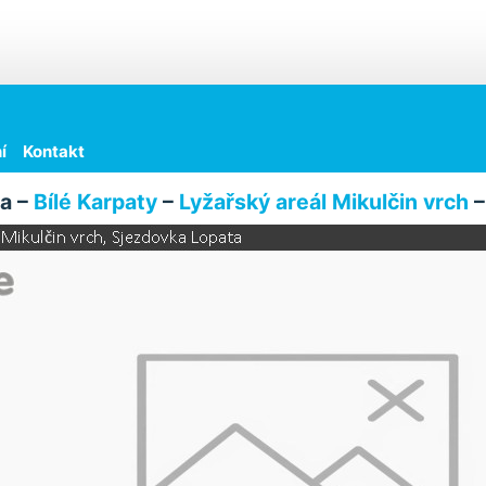
í
Kontakt
a –
Bílé Karpaty
–
Lyžařský areál Mikulčin vrch
–