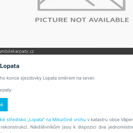
 Lopata
ího konce sjezdovky Lopata směrem na sever.
arpaty
pě
ské středisko „Lopata“ na Mikulčině vrchu
v katastru obce Vápen
 rekonstrukcí. Návštěvníkům jsou k dispozici dva jednomístné