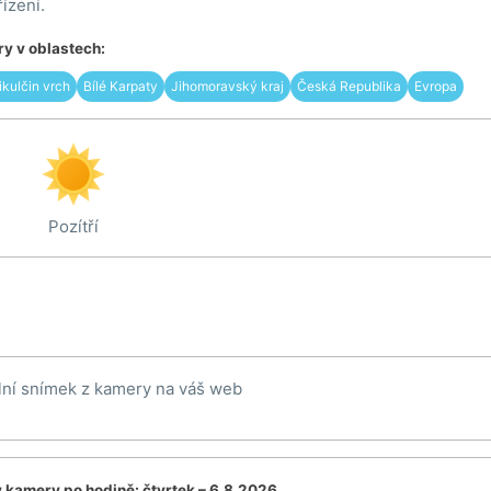
ízení.
y v oblastech:
ikulčin vrch
Bílé Karpaty
Jihomoravský kraj
Česká Republika
Evropa
Pozítří
lní snímek z kamery na váš web
v kamery po hodině:
čtvrtek – 6.8.2026