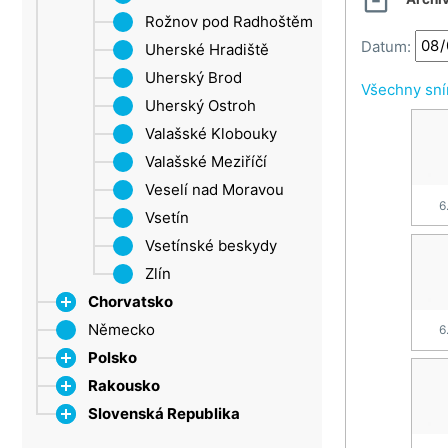
Rožnov pod Radhoštěm
Troják
Datum:
Uherské Hradiště
Uherský Brod
Všechny sn
Uherský Ostroh
Valašské Klobouky
Valašské Meziříčí
Veselí nad Moravou
6
Vsetín
Vsetínské beskydy
Zlín
Chorvatsko
Německo
Dubrovnik
6
Polsko
Istrie
Rakousko
Makarská riviéra
Mazurská jezerní plošina
Slovenská Republika
Ostrov Brač
Dolní Rakousko
Ostrov Čiovo
Horní Rakousy
Banskobystrický kraj
Rax