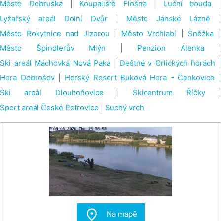
Město Dobruška
|
Koupaliště Flošna
|
Luční bouda
|
Lyžařský areál Dolní Dvůr
|
Město Jánské Lázně
|
Město Rokytnice nad Jizerou
|
Město Vrchlabí
|
Sněžka
Město Špindlerův Mlýn
|
Penzion Alenka
|
Ski areál Máchovka Nová Paka
|
Deštné v Orlických horách
Hora Dobrošov
|
Horský Resort Buková Hora - Čenkovice
Ski areál Dlouhoňovice
|
Skicentrum Říčky
Sport areál České Petrovice
|
Suchý vrch

Na mapě