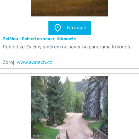

Na mapě
Zvičina - Pohled na sever, Krkonoše
Pohled ze Zvičiny směrem na sever na panorama Krkonoš.
Zdroj:
www.avatech.cz