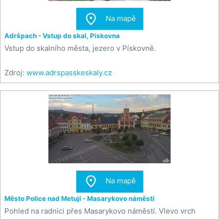

Na mapě
Adršpach - Vstup do skal, Pískovna
Vstup do skalního města, jezero v Pískovně.
Zdroj:
www.adrspasskeskaly.cz

Na mapě
Město Police nad Metují - Masarykovo náměstí
Pohled na radnici přes Masarykovo náměstí. Vlevo vrch