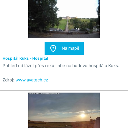

Na mapě
Hospitál Kuks - Hospitál
Pohled od lázní přes řeku Labe na budovu hospitálu Kuks.
Zdroj:
www.avatech.cz