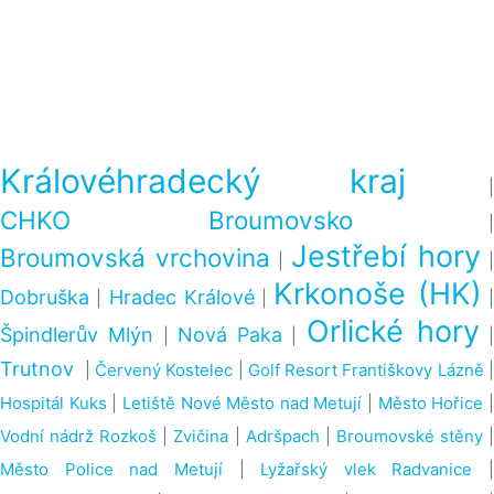
Královéhradecký kraj
|
CHKO Broumovsko
|
Jestřebí hory
Broumovská vrchovina
|
|
Krkonoše (HK)
Dobruška
Hradec Králové
|
|
Orlické hory
Špindlerův Mlýn
Nová Paka
|
|
|
Trutnov
|
Červený Kostelec
|
Golf Resort Františkovy Lázně
Hospitál Kuks
|
Letiště Nové Město nad Metují
|
Město Hořice
Vodní nádrž Rozkoš
|
Zvičina
|
Adršpach
|
Broumovské stěny
Město Police nad Metují
|
Lyžařský vlek Radvanice
|