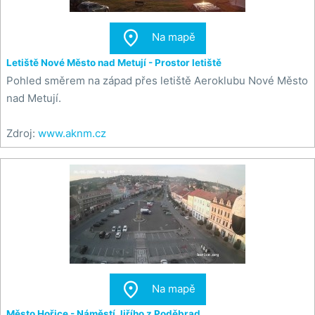

Na mapě
Letiště Nové Město nad Metují - Prostor letiště
Pohled směrem na západ přes letiště Aeroklubu Nové Město
nad Metují.
Zdroj:
www.aknm.cz

Na mapě
Město Hořice - Náměstí Jiřího z Poděbrad