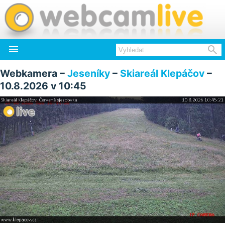


Webkamera –
Jeseníky
–
Skiareál Klepáčov
–
10.8.2026 v 10:45