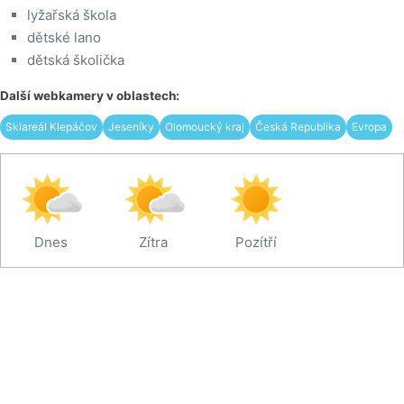
lyžařská škola
dětské lano
dětská školička
Další webkamery v oblastech:
Skiareál Klepáčov
Jeseníky
Olomoucký kraj
Česká Republika
Evropa
Dnes
Zítra
Pozítří