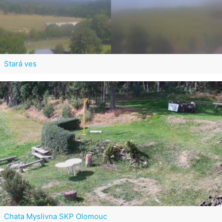
Stará ves
Chata Myslivna SKP Olomouc