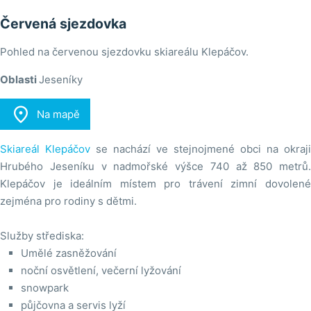
Červená sjezdovka
Pohled na červenou sjezdovku skiareálu Klepáčov.
Oblasti
Jeseníky

Na mapě
Skiareál Klepáčov
se nachází ve stejnojmené obci na okraji
Hrubého Jeseníku v nadmořské výšce 740 až 850 metrů.
Klepáčov je ideálním místem pro trávení zimní dovolené
zejména pro rodiny s dětmi.
Služby střediska:
Umělé zasněžování
noční osvětlení, večerní lyžování
snowpark
půjčovna a servis lyží