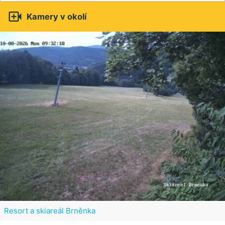

Kamery v okolí
Resort a skiareál Brněnka