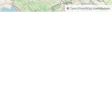
©
OpenStreetMap
contributors.