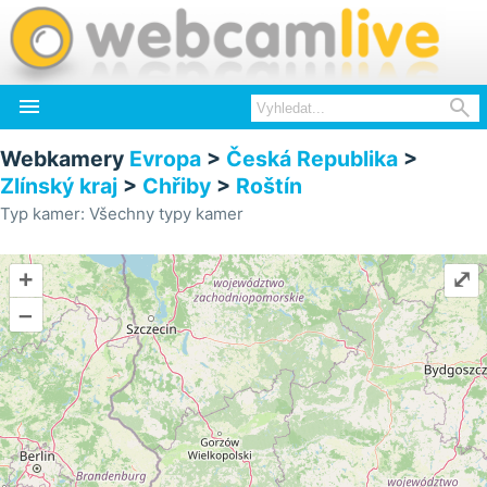


Webkamery
Evropa
>
Česká Republika
>
Zlínský kraj
>
Chřiby
>
Roštín
Typ kamer: Všechny typy kamer
+
⤢
–