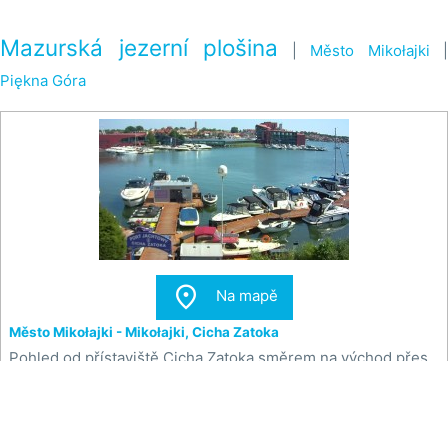
Mazurská jezerní plošina
|
Město Mikołajki
|
Piękna Góra

Na mapě
Město Mikołajki - Mikołajki, Cicha Zatoka
Pohled od přístaviště Cicha Zatoka směrem na východ přes
přístav ve městě Mikołajki u Mazurských jezer.