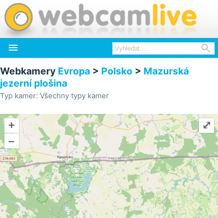


Webkamery
Evropa
>
Polsko
>
Mazurská
jezerní plošina
Typ kamer: Všechny typy kamer
+
⤢
–