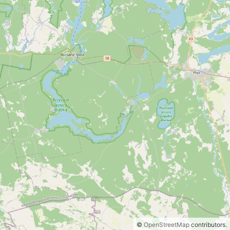
©
OpenStreetMap
contributors.