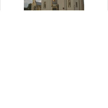

Na mapě
Svatý Hostýn - Bazilika Nanebevzetí Panny Marie
Pohled na hlavní vchod do baziliky Nanebevzetí Panny Marie
na Hostýně.