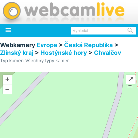


Webkamery
Evropa
>
Česká Republika
>
Zlínský kraj
>
Hostýnské hory
>
Chvalčov
Typ kamer: Všechny typy kamer
+
⤢
–