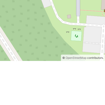
©
OpenStreetMap
contributors.