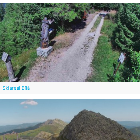
Skiareál Bílá