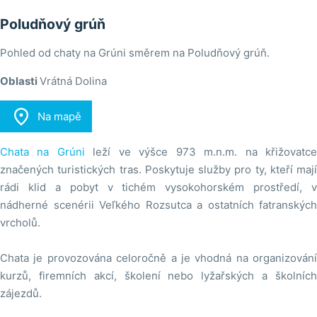
Poludňový grúň
Pohled od chaty na Grúni směrem na Poludňový grúň.
Oblasti
Vrátná Dolina

Na mapě
Chata na Grúni
leží ve výšce 973 m.n.m. na křižovatc
značených turistických tras. Poskytuje služby pro ty, kteří mají
rádi klid a pobyt v tichém vysokohorském prostředí, v
nádherné scenérii Veľkého Rozsutca a ostatních fatranských
vrcholů.
Chata je provozována celoročně a je vhodná na organizování
kurzů, firemních akcí, školení nebo lyžařských a školních
zájezdů.