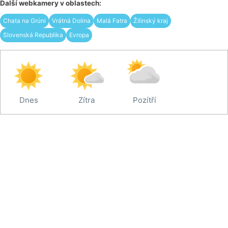
Další webkamery v oblastech:
Chata na Grúni
Vrátná Dolina
Malá Fatra
Žilinský kraj
Slovenská Republika
Evropa
Dnes
Zítra
Pozítří