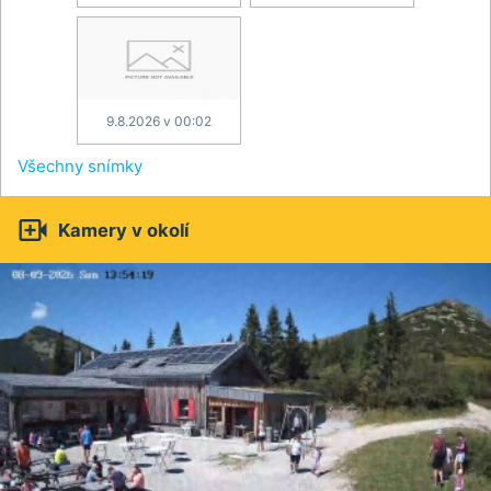
9.8.2026 v 00:02
Všechny snímky

Kamery v okolí