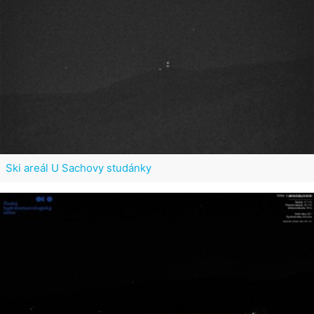
Ski areál U Sachovy studánky