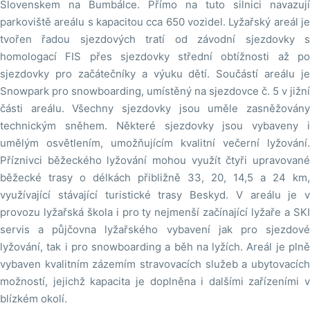
Slovenskem na Bumbálce. Přímo na tuto silnici navazují
parkoviště areálu s kapacitou cca 650 vozidel. Lyžařský areál je
tvořen řadou sjezdových tratí od závodní sjezdovky s
homologací FIS přes sjezdovky střední obtížnosti až po
sjezdovky pro začátečníky a výuku dětí. Součástí areálu je
Snowpark pro snowboarding, umístěný na sjezdovce č. 5 v jižní
části areálu. Všechny sjezdovky jsou uměle zasněžovány
technickým sněhem. Některé sjezdovky jsou vybaveny i
umělým osvětlením, umožňujícím kvalitní večerní lyžování.
Příznivci běžeckého lyžování mohou využít čtyři upravované
běžecké trasy o délkách přibližně 33, 20, 14,5 a 24 km,
využívající stávající turistické trasy Beskyd. V areálu je v
provozu lyžařská škola i pro ty nejmenší začínající lyžaře a SKI
servis a půjčovna lyžařského vybavení jak pro sjezdové
lyžování, tak i pro snowboarding a běh na lyžích. Areál je plně
vybaven kvalitním zázemím stravovacích služeb a ubytovacích
možností, jejichž kapacita je doplněna i dalšími zařízeními v
blízkém okolí.