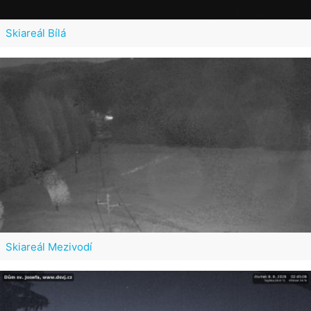
Skiareál Bílá
Skiareál Mezivodí