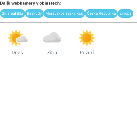
Další webkamery v oblastech:
Skiareál Bílá
Beskydy
Moravskoslezský kraj
Česká Republika
Evropa
Dnes
Zítra
Pozítří