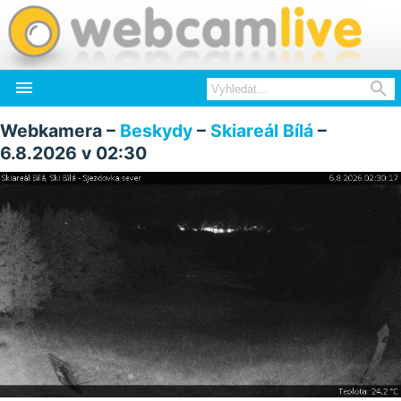


Webkamera –
Beskydy
–
Skiareál Bílá
–
6.8.2026 v 02:30