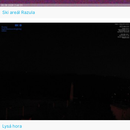
Ski areál Razula
Lysá hora