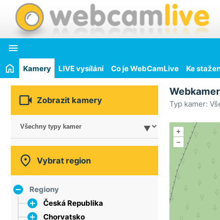

Kamery
LIVE vysílání
Co je WebCamLive
Ke stažen
Webkame

Zobrazit kamery
Typ kamer: Vš
+
–

Vybrat region
Regiony
Česká Republika
Chorvatsko
hlavní město Praha