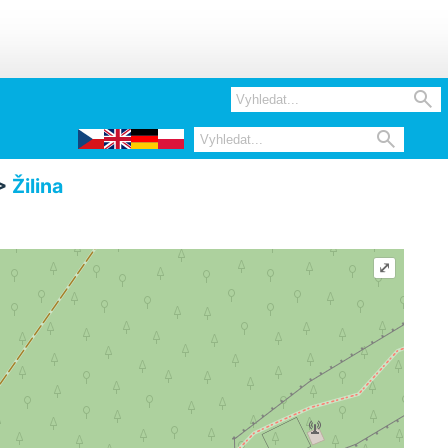


>
Žilina
⤢