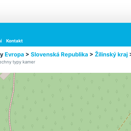
í
Kontakt
ry
Evropa
>
Slovenská Republika
>
Žilinský kraj
echny typy kamer