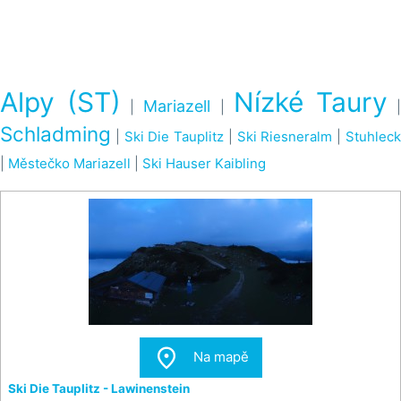
Alpy (ST)
Nízké Taury
Mariazell
|
|
Schladming
|
Ski Die Tauplitz
|
Ski Riesneralm
|
Stuhlec
|
Městečko Mariazell
|
Ski Hauser Kaibling

Na mapě
Ski Die Tauplitz - Lawinenstein