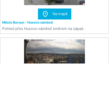

Na mapě
Město Beroun - Husovo náměstí
Pohled přes Husovo náměstí směrem na západ.

Na mapě
Město Rakovník - Centrum
Pohled na východ na centrum Rakovníka na ulice Havlíčkovu
a Palackého.