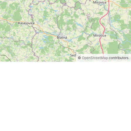
©
OpenStreetMap
contributors.