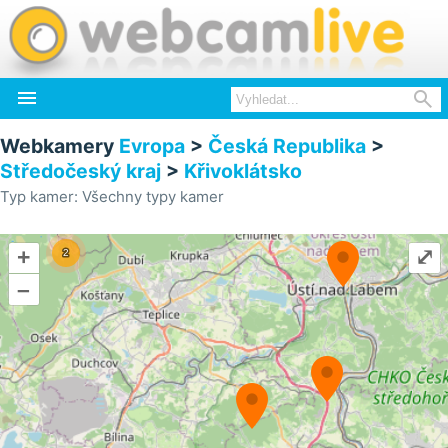


Webkamery
Evropa
>
Česká Republika
>
Středočeský kraj
>
Křivoklátsko
Typ kamer: Všechny typy kamer
+
⤢
–