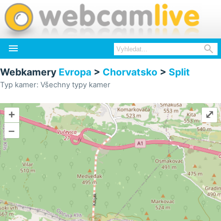


Webkamery
Evropa
>
Chorvatsko
>
Split
Typ kamer: Všechny typy kamer
+
⤢
–