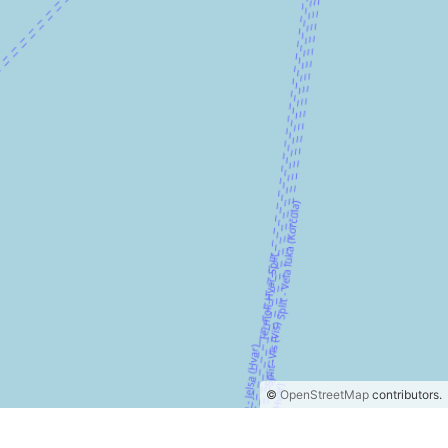
©
OpenStreetMap
contributors.