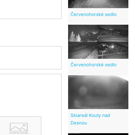
Červenohorské sedlo
Červenohorské sedlo
Skiareál Kouty nad
Desnou