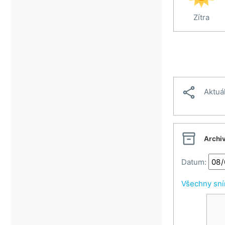
Zítra

Aktuá

Archi
Datum:
Všechny sn