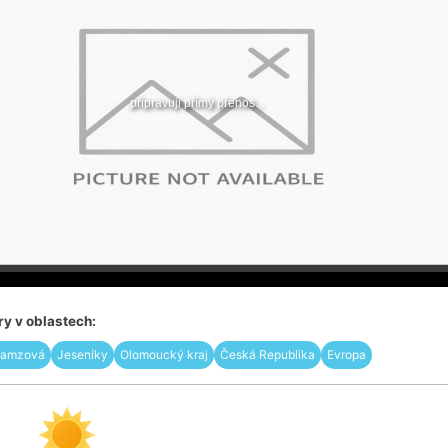
y v oblastech:
Ramzová
Jeseníky
Olomoucký kraj
Česká Republika
Evropa