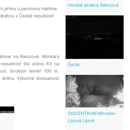
Horské atrakce Ramzová
ní přímo u penzionu Haltmar
 dráhou v České republice!
altmar na Ramzové. Minikáry
 republice! Ski aréna R3 na
Šerák
kolí, širokým téměř 100 m.
 dráha. Výborná dostupnost
SKICENTRUM Miroslav
Lipová Lázně