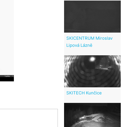
SKICENTRUM Miroslav
Lipová Lázně
SKITECH Kunčice