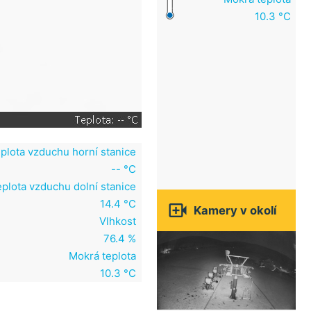
10.3 °C
plota vzduchu horní stanice
-- °C
plota vzduchu dolní stanice
14.4 °C

Kamery v okolí
Vlhkost
76.4 %
Mokrá teplota
10.3 °C