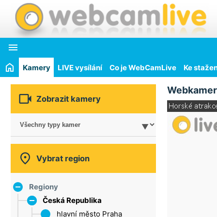

Kamery
LIVE vysílání
Co je WebCamLive
Ke stažen
Webkamer

Zobrazit kamery

Vybrat region
Regiony
Česká Republika
hlavní město Praha