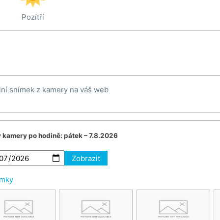
Pozítří
lní snímek z kamery na váš web
v kamery po hodině:
pátek – 7.8.2026
Zobrazit
ímky