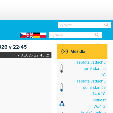


026 v 22:45

Měřidla
Teplota vzduchu
horní stanice
-- °C
Teplota vzduchu
dolní stanice
14.4 °C
Vlhkost
76.4 %
Mokrá teplota