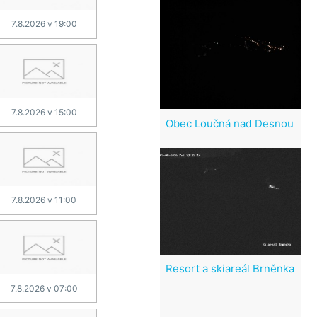
7.8.2026 v 19:00
7.8.2026 v 15:00
Obec Loučná nad Desnou
7.8.2026 v 11:00
Resort a skiareál Brněnka
7.8.2026 v 07:00