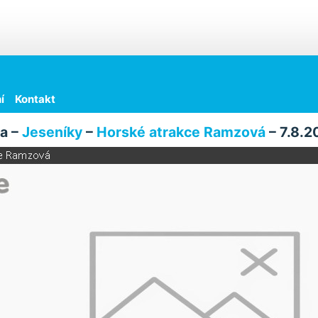
í
Kontakt
a –
Jeseníky
–
Horské atrakce Ramzová
– 7.8.2