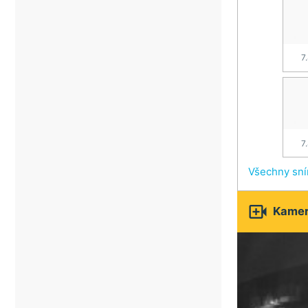
7
7
Všechny sn

Kamery