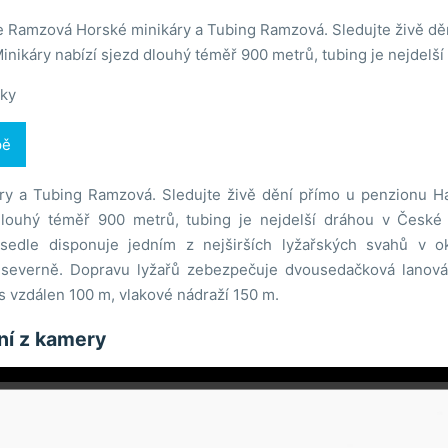
e Ramzová Horské minikáry a Tubing Ramzová. Sledujte živě dě
nikáry nabízí sjezd dlouhý téměř 900 metrů, tubing je nejdelší
ky
pě
ry a Tubing Ramzová. Sledujte živě dění přímo u penzionu H
dlouhý téměř 900 metrů, tubing je nejdelší dráhou v České
edle disponuje jedním z nejširších lyžařských svahů v o
 severně. Dopravu lyžařů zebezpečuje dvousedačková lanová
s vzdálen 100 m, vlakové nádraží 150 m.
ání z kamery