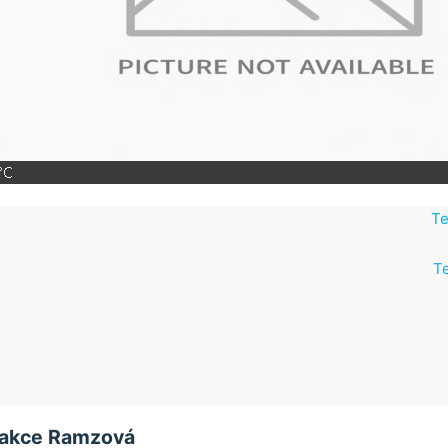
Te
Te
rakce Ramzová