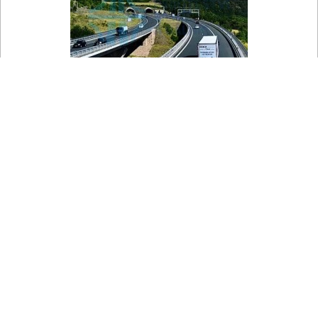

Na mapě
Prackovice nad Labem - Dálnice D8, Lovoš
Pohled na dálnici D8 u Prackovic nad Labem v Českém
Středohoří. V pozadí hora Lovoš.
Zdroj:
dopravniinfo.cz