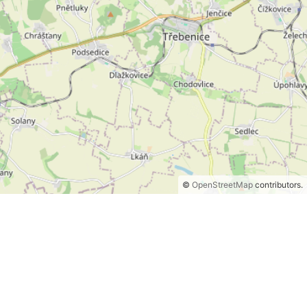
©
OpenStreetMap
contributors.