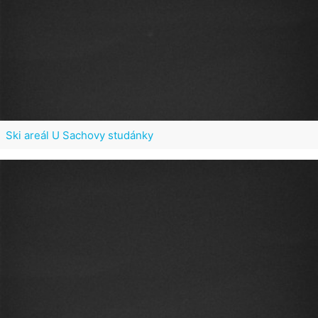
Ski areál U Sachovy studánky