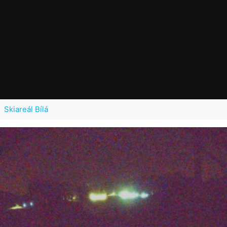
Skiareál Bílá