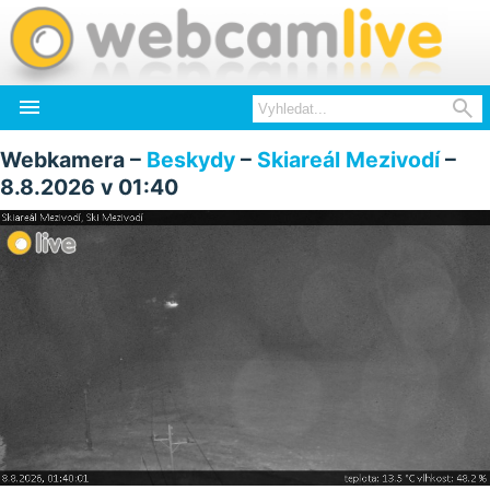


Webkamera –
Beskydy
–
Skiareál Mezivodí
–
8.8.2026 v 01:40