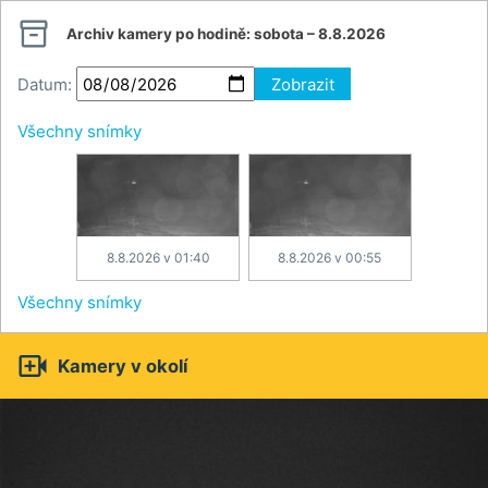

Archiv kamery po hodině:
sobota – 8.8.2026
Datum:
Zobrazit
Všechny snímky
8.8.2026 v 01:40
8.8.2026 v 00:55
Všechny snímky

Kamery v okolí