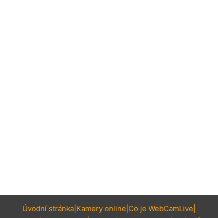
Úvodní stránka
Kamery online
Co je WebCamLive