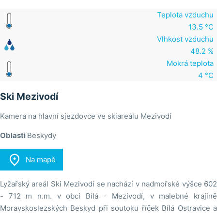
Teplota vzduchu
13.5 °C
Vlhkost vzduchu
48.2 %
Mokrá teplota
4 °C
Ski Mezivodí
Kamera na hlavní sjezdovce ve skiareálu Mezivodí
Oblasti
Beskydy

Na mapě
Lyžařský areál Ski Mezivodí se nachází v nadmořské výšce 602
- 712 m n.m. v obci Bílá - Mezivodí, v malebné krajině
Moravskoslezských Beskyd při soutoku říček Bílá Ostravice a