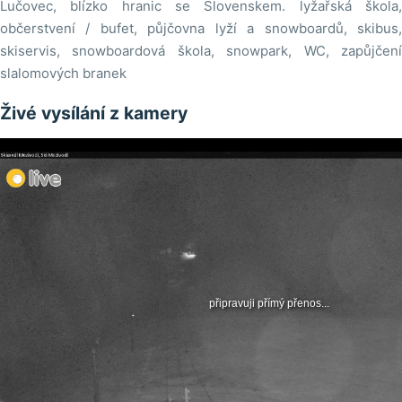
Lučovec, blízko hranic se Slovenskem. lyžařská škola,
občerstvení / bufet, půjčovna lyží a snowboardů, skibus,
skiservis, snowboardová škola, snowpark, WC, zapůjčení
slalomových branek
Živé vysílání z kamery