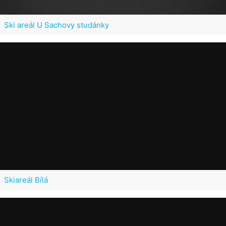
Ski areál U Sachovy studánky
Skiareál Bílá