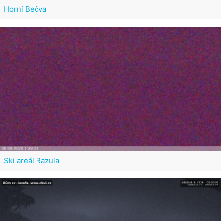
Horní Bečva
Ski areál Razula