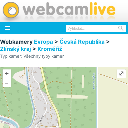


Webkamery
Evropa
>
Česká Republika
>
Zlínský kraj
>
Kroměříž
Typ kamer: Všechny typy kamer
+
⤢
–