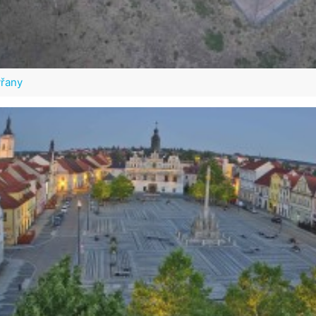
ýřany