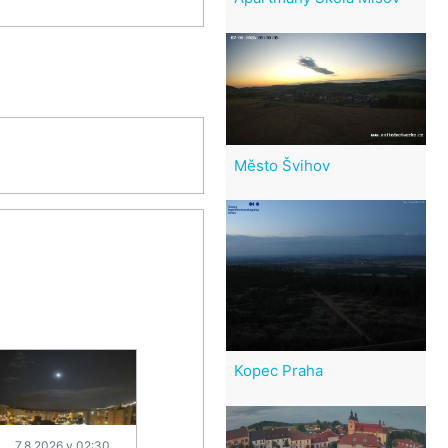
Město Švihov
Kopec Praha
7.8.2026 v 02:30