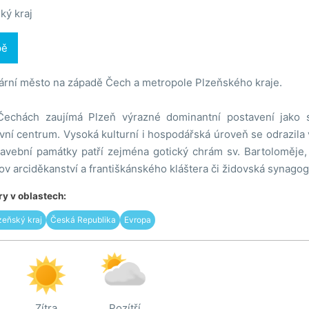
ký kraj
pě
tární město na západě Čech a metropole Plzeňského kraje.
echách zaujímá Plzeň výrazné dominantní postavení jako s
ávní centrum. Vysoká kulturní i hospodářská úroveň se odrazila
avební památky patří zejména gotický chrám sv. Bartoloměje, 
v arciděkanství a františkánského kláštera či židovská synagog
y v oblastech:
zeňský kraj
Česká Republika
Evropa
Zítra
Pozítří