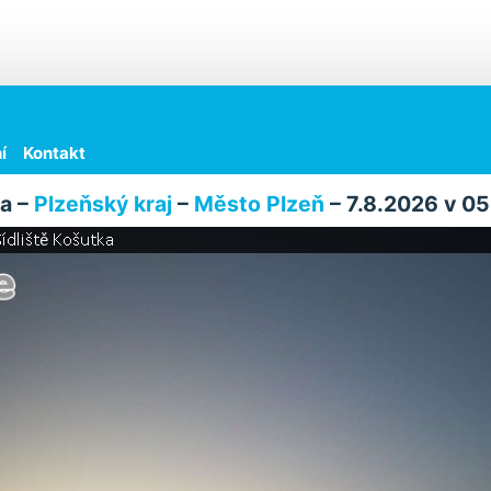
í
Kontakt
a –
Plzeňský kraj
–
Město Plzeň
– 7.8.2026 v 05