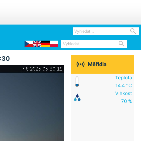


:30

Měřidla
Teplota
14.4 °C
Vlhkost
70 %