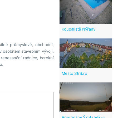
Koupaliště Nýřany
ilné průmyslové, obchodní,
 v osobitém stavebním vývoji.
renesanční radnice, barokní
a.
Město Stříbro
Apartmány Škola Míšov