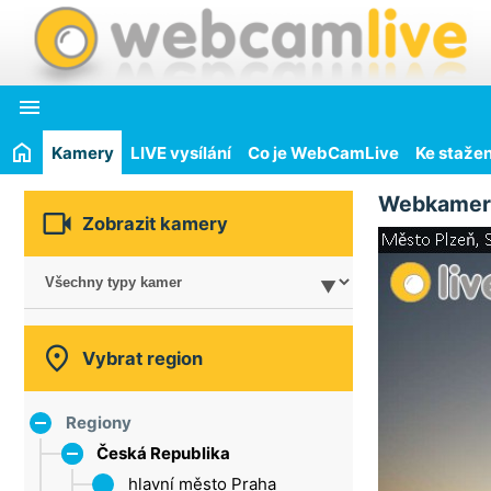

Kamery
LIVE vysílání
Co je WebCamLive
Ke stažen
Webkamer

Zobrazit kamery

Vybrat region
Regiony
Česká Republika
hlavní město Praha