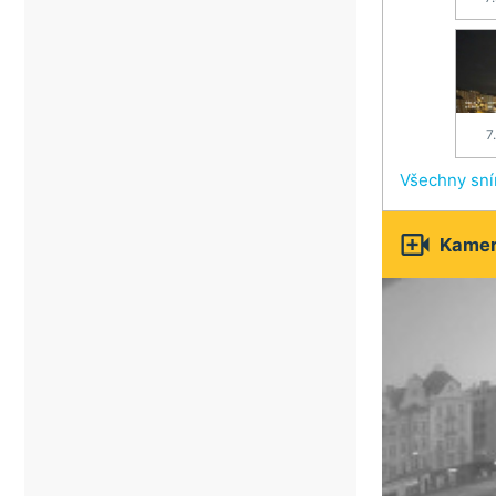
7
Všechny sn

Kamery