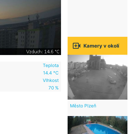

Kamery v okolí
Teplota
14.4 °C
Vlhkost
70 %
Město Plzeň