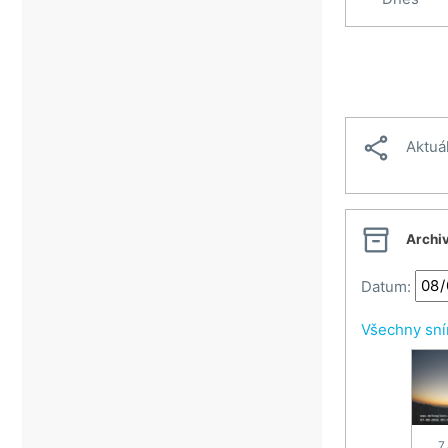
Veselí nad Moravou
Vsetín
Vsetínské beskydy
Zlín

Aktuá

Archi
Datum:
Všechny sn
7