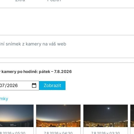
lní snímek z kamery na váš web
v kamery po hodině:
pátek – 7.8.2026
Zobrazit
ímky
.8.2026 v 05:30
7.8.2026 v 04:30
7.8.2026 v 03:30