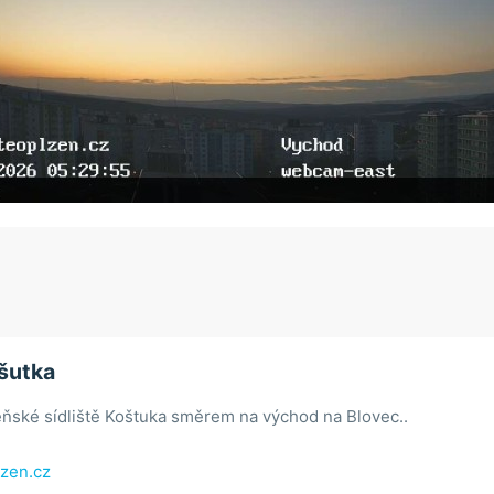
ošutka
ňské sídliště Koštuka směrem na východ na Blovec..
zen.cz