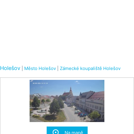
Holešov
|
Město Holešov
|
Zámecké koupaliště Holešov

Na mapě