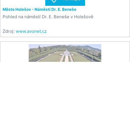
Město Holešov - Náměstí Dr. E. Beneše
Pohled na náměstí Dr. E. Beneše v Holešově
Zdroj:
www.avonet.cz

Na mapě
Město Holešov - Zámek Holešov, Hostýnské vrchy
Pohled ze
zámku Holešov
do zámecké zahrady a na
Hostýnské vrchy