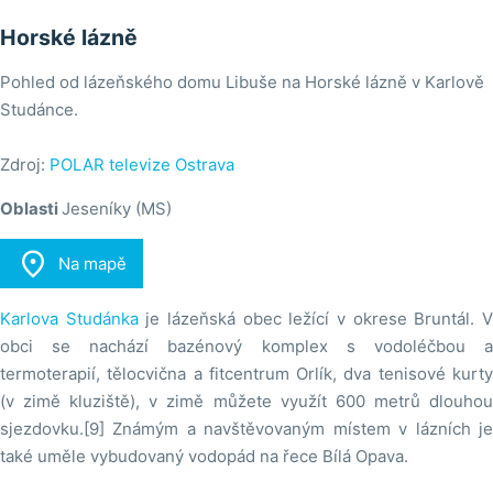
Horské lázně
Pohled od lázeňského domu Libuše na Horské lázně v Karlově
Studánce.
Zdroj:
POLAR televize Ostrava
Oblasti
Jeseníky (MS)

Na mapě
Karlova Studánka
je lázeňská obec ležící v okrese Bruntál. 
obci se nachází bazénový komplex s vodoléčbou a
termoterapií, tělocvična a fitcentrum Orlík, dva tenisové kurty
(v zimě kluziště), v zimě můžete využít 600 metrů dlouhou
sjezdovku.[9] Známým a navštěvovaným místem v lázních je
také uměle vybudovaný vodopád na řece Bílá Opava.