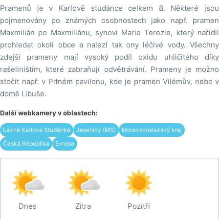
Pramenů je v Karlově studánce celkem 8. Některé jsou
pojmenovány po známých osobnostech jako např. pramen
Maxmilián po Maxmiliánu, synovi Marie Terezie, který nařídil
prohledat okolí obce a nalezl tak ony léčivé vody. Všechny
zdejší prameny mají vysoký podíl oxidu uhličitého díky
rašeliništím, které zabraňují odvětrávání. Prameny je možno
stočit např. v Pitném pavilonu, kde je pramen Vilémův, nebo v
domě Libuše.
Další webkamery v oblastech:
Lázně Karlova Studánka
Jeseníky (MS)
Moravskoslezský kraj
Česká Republika
Evropa
Dnes
Zítra
Pozítří