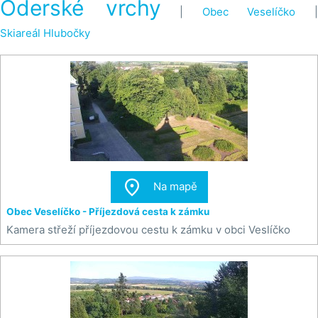
Oderské vrchy
|
Obec Veselíčko
Skiareál Hlubočky

Na mapě
Obec Veselíčko - Příjezdová cesta k zámku
Kamera střeží příjezdovou cestu k zámku v obci Veslíčko