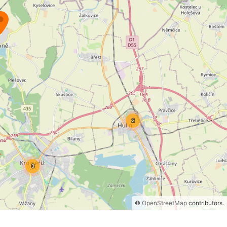
©
OpenStreetMap
contributors.