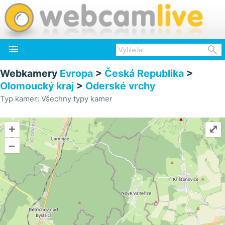


Webkamery
Evropa
>
Česká Republika
>
Olomoucký kraj
>
Oderské vrchy
Typ kamer: Všechny typy kamer
+
⤢
–