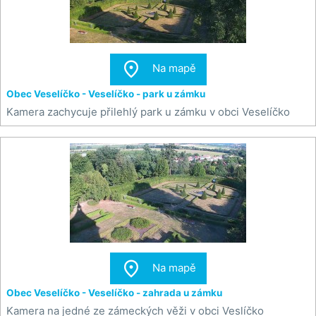

Na mapě
Obec Veselíčko - Veselíčko - park u zámku
Kamera zachycuje přilehlý park u zámku v obci Veselíčko

Na mapě
Obec Veselíčko - Veselíčko - zahrada u zámku
Kamera na jedné ze zámeckých věži v obci Veslíčko