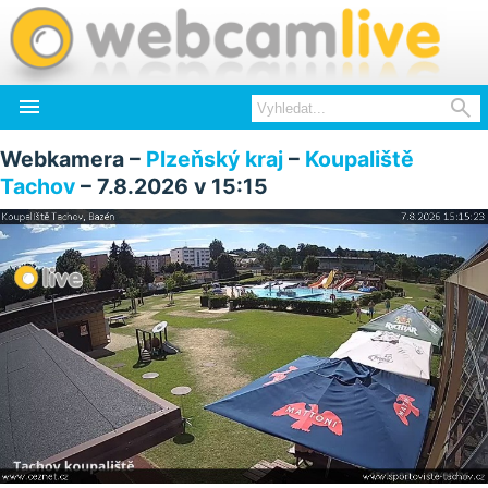


Webkamera –
Plzeňský kraj
–
Koupaliště
Tachov
– 7.8.2026 v 15:15