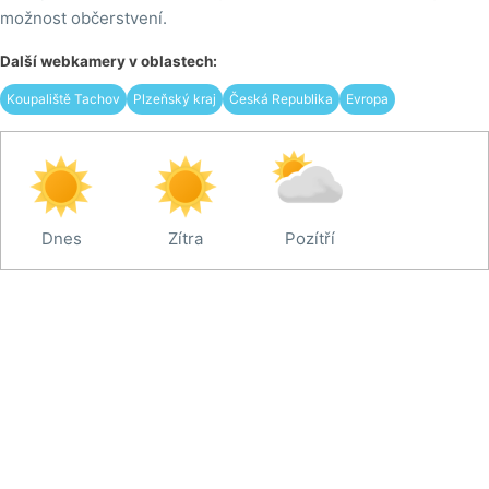
možnost občerstvení.
Další webkamery v oblastech:
Koupaliště Tachov
Plzeňský kraj
Česká Republika
Evropa
Dnes
Zítra
Pozítří