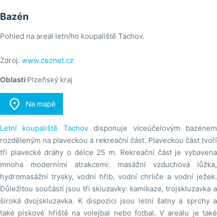
Bazén
Pohled na areál letního koupaliště Tachov.
Zdroj:
www.ceznet.cz
Oblasti
Plzeňský kraj

Na mapě
Letní koupaliště Tachov
disponuje víceúčelovým bazéne
rozděleným na plaveckou a rekreační část. Plaveckou část tvoří
tři plavecké dráhy o délce 25 m. Rekreační část je vybavena
mnoha moderními atrakcemi: masážní vzduchová lůžka,
hydromasážní trysky, vodní hřib, vodní chrliče a vodní ježek.
Důležitou součástí jsou tři skluzavky: kamikaze, trojskluzavka a
široká dvojskluzavka. K dispozici jsou letní šatny a sprchy a
také pískové hřiště na volejbal nebo fotbal. V areálu je také