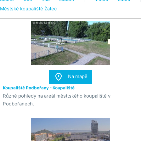
Městské koupaliště Žatec

Na mapě
Koupaliště Podbořany - Koupaliště
Různé pohledy na areál městtského koupaliště v
Podbořanech.