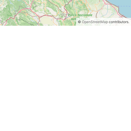
©
OpenStreetMap
contributors.