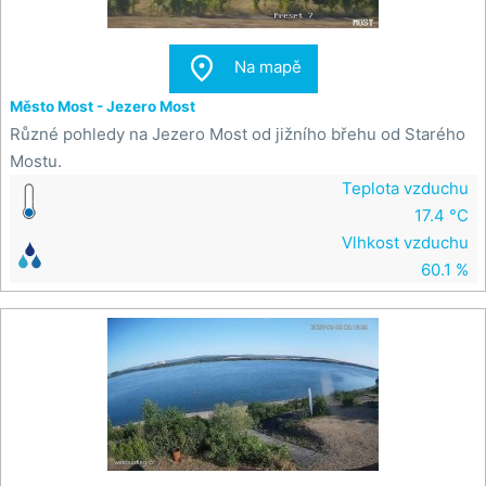

Na mapě
Město Most - Jezero Most
Různé pohledy na Jezero Most od jižního břehu od Starého
Mostu.
Teplota vzduchu
17.4 °C
Vlhkost vzduchu
60.1 %