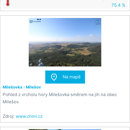
75.4 %

Na mapě
Milešovka - Milešov
Pohled z vrcholu hory Milešovka směrem na jih na obec
Milešov.
Zdroj:
www.chmi.cz