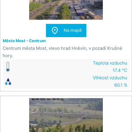

Na mapě
Město Most - Centrum
Centrum města Most, vlevo hrad Hněvín, v pozadí Krušné
hory.
Teplota vzduchu
17.4 °C
Vlhkost vzduchu
60.1 %