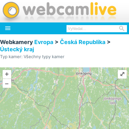


Webkamery
Evropa
>
Česká Republika
>
Ústecký kraj
Typ kamer: Všechny typy kamer
+
⤢
–