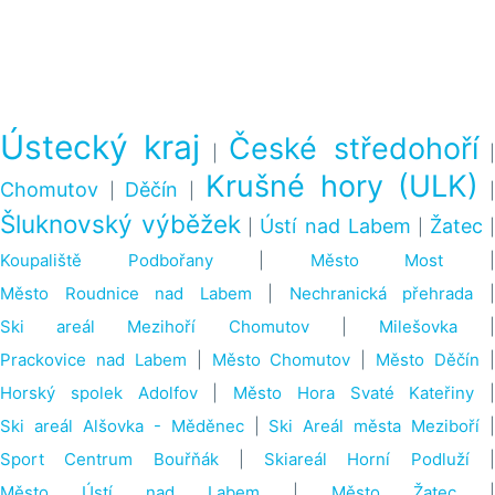
Ústecký kraj
České středohoří
|
Krušné hory (ULK)
Chomutov
Děčín
|
|
Šluknovský výběžek
Ústí nad Labem
Žatec
|
|
|
Koupaliště Podbořany
|
Město Most
Město Roudnice nad Labem
|
Nechranická přehrada
Ski areál Mezihoří Chomutov
|
Milešovka
Prackovice nad Labem
|
Město Chomutov
|
Město Děčín
Horský spolek Adolfov
|
Město Hora Svaté Kateřiny
|
Ski areál Alšovka - Měděnec
|
Ski Areál města Meziboří
Sport Centrum Bouřňák
|
Skiareál Horní Podluží
Město Ústí nad Labem
|
Město Žatec
|