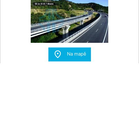

Na mapě
Prackovice nad Labem - Dálnice D8, Lovoš
Pohled na dálnici D8 u Prackovic nad Labem v Českém
Středohoří. V pozadí hora Lovoš.
Zdroj:
dopravniinfo.cz