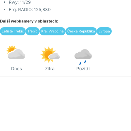
Rwy: 11/29
Frq: RADIO: 125,830
Další webkamery v oblastech:
Letiště Třebíč
Třebíč
Kraj Vysočina
Česká Republika
Evropa
Dnes
Zítra
Pozítří