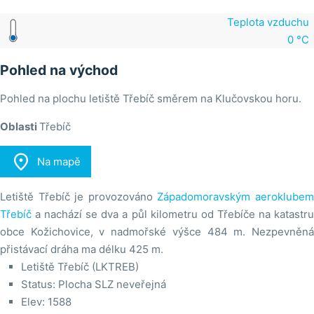
Teplota vzduchu
0 °C
Pohled na východ
Pohled na plochu letiště Třebíč směrem na Klučovskou horu.
Oblasti
Třebíč

Na mapě
Letiště Třebíč je provozováno
Západomoravským aeroklube
Třebíč
a nachází se dva a půl kilometru od Třebíče na katastru
obce Kožichovice, v nadmořské výšce 484 m. Nezpevněná
přistávací dráha ma délku 425 m.
Letiště Třebíč (LKTREB)
Status: Plocha SLZ neveřejná
Elev: 1588