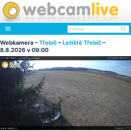


Webkamera –
Třebíč
–
Letiště Třebíč
–
8.8.2026 v 09:00