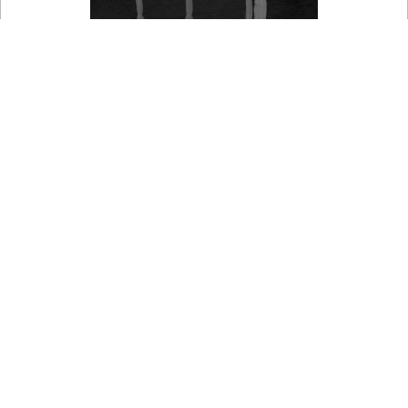

Na mapě
Aquapark Olešná - Letní aquapark
Pohled na areál letního aquaparku Olešná u Frýdku-Místku.
Teplota vzduchu
17.6 °C