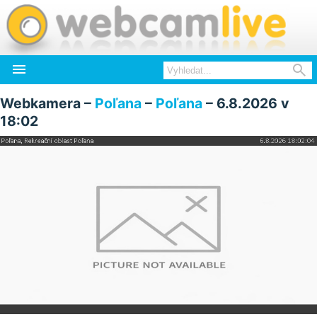


Webkamera –
Poľana
–
Poľana
– 6.8.2026 v
18:02