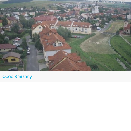
Obec Smižany