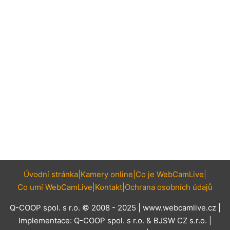
Úvodní stránka
Kamery online
Co je WebCamLive
Co umí WebCamLive
Kontakt
Ochrana osobních údajů
Q-COOP spol. s r.o. © 2008 - 2025 |
www.webcamlive.cz
|
Implementace:
Q-COOP spol. s r.o.
&
BJSW CZ s.r.o.
|