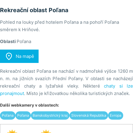
Rekreační oblast Poľana
Pohled na louky před hotelem Poľana a na pohoří Poľana
směrem k Hriňové.
Oblasti
Poľana

Na mapě
Rekreační oblast Poľana se nachází v nadmořské výšce 1260 m
n. m. na jižních svazích Přední Poľany. V oblasti se nacházejí
rekreační chaty a lyžařské vleky. Některé
chaty si lze
pronajmout
. Místo je křižovatkou několika turistických značek.
Další webkamery v oblastech:
Poľana
Poľana
Banskobystrický kraj
Slovenská Republika
Evropa