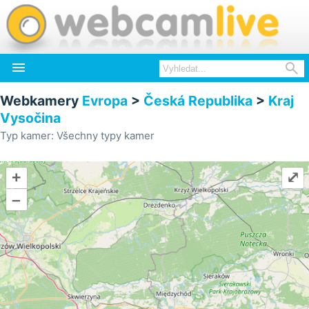


Webkamery
Evropa
>
Česká Republika
>
Kraj
Vysočina
Typ kamer: Všechny typy kamer
+
⤢
–