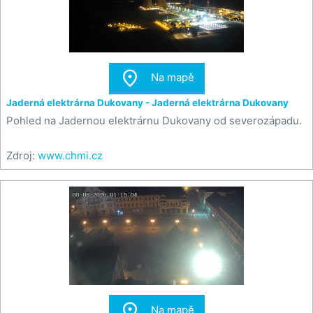

Na mapě
Jaderná elektrárna Dukovany - Jaderná elektrárna Dukovany
Pohled na Jadernou elektrárnu Dukovany od severozápadu.
Zdroj:
www.chmi.cz

Na mapě