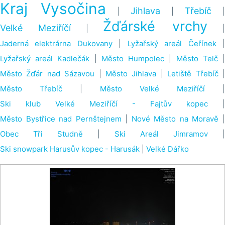
Kraj Vysočina
Jihlava
Třebíč
|
|
|
Žďárské vrchy
Velké Meziříčí
|
Jaderná elektrárna Dukovany
|
Lyžařský areál Čeřínek
Lyžařský areál Kadlečák
|
Město Humpolec
|
Město Telč
Město Žďár nad Sázavou
|
Město Jihlava
|
Letiště Třebíč
Město Třebíč
|
Město Velké Meziříčí
|
Ski klub Velké Meziříčí - Fajtův kopec
|
Město Bystřice nad Pernštejnem
|
Nové Město na Moravě
Obec Tři Studně
|
Ski Areál Jimramov
|
Ski snowpark Harusův kopec - Harusák
|
Velké Dářko