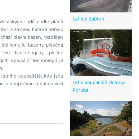
Letiště Zábřeh
Městských sadů podle plánů
931 a za svou historii nebylo
chází hlavní bazén, rozdělen
iště lemující bazény, písečná
také dva tobogány , písčitá
olf. Speciální technologií je
n.
etního koupaliště, kde jsou
Letní koupaliště Ostrava
kou a houpačkou a nafukovací
Poruba