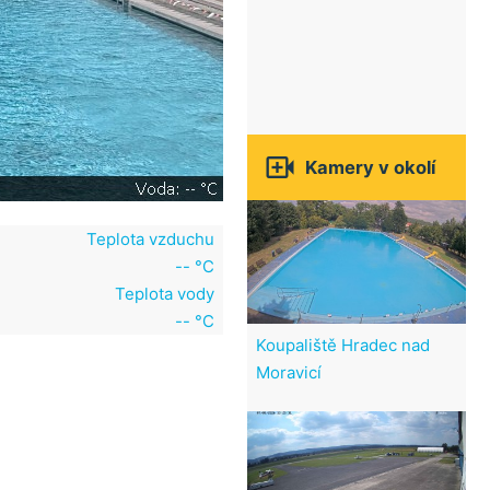

Kamery v okolí
Teplota vzduchu
-- °C
Teplota vody
-- °C
Koupaliště Hradec nad
Moravicí