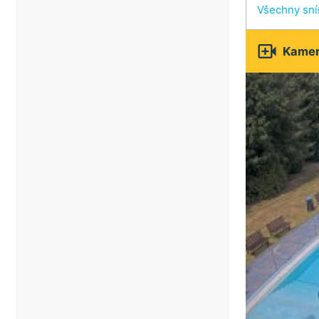
Všechny sn

Kamery