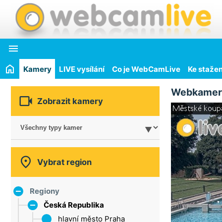

Kamery
LIVE vysílání
Co je WebCamLive
Ke stažen
Webkamer

Zobrazit kamery

Vybrat region
Regiony
Česká Republika
hlavní město Praha