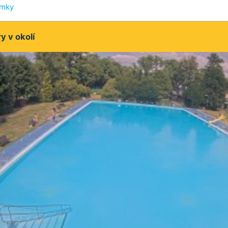
ímky
 v okolí