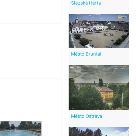
Slezská Harta
Město Bruntál
Město Ostrava