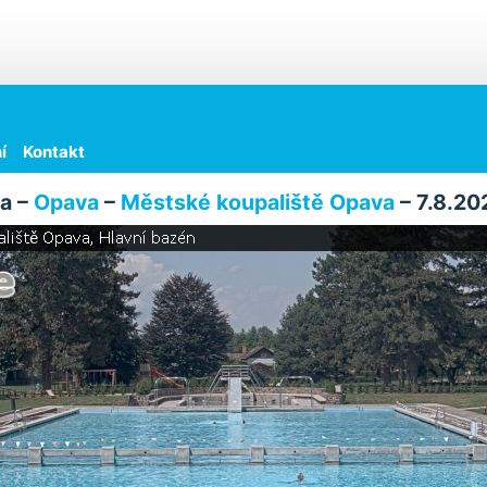
í
Kontakt
a –
Opava
–
Městské koupaliště Opava
– 7.8.20