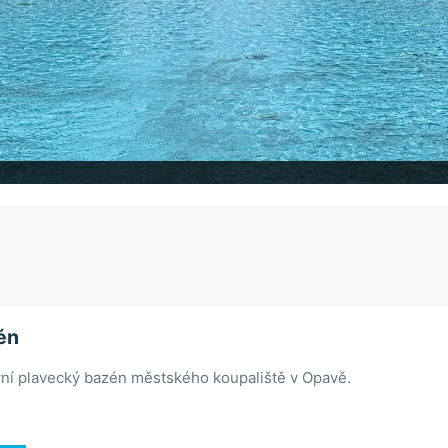
én
vní plavecký bazén městského koupaliště v Opavě.