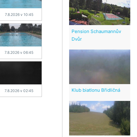
7.8.2026 v 10:45
Pension Schaumannův
Dvůr
7.8.2026 v 06:45
Klub biatlonu Břidličná
7.8.2026 v 02:45