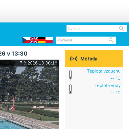


26 v 13:30

Měřidla
Teplota vzduchu
-- °C
Teplota vody
-- °C