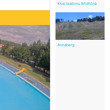
Klub biatlonu Břidličná
Annaberg