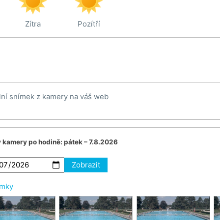
Zítra
Pozítří
lní snímek z kamery na váš web
v kamery po hodině:
pátek – 7.8.2026
Zobrazit
ímky