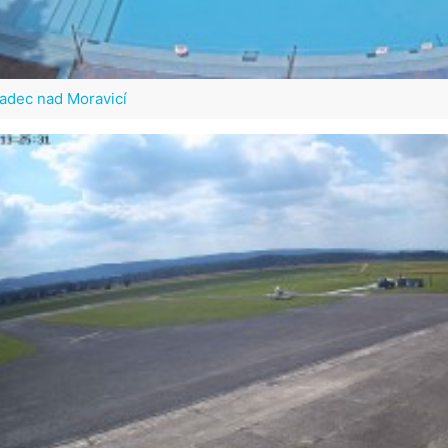
radec nad Moravicí