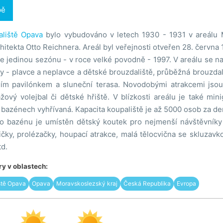
pě
liště Opava
bylo vybudováno v letech 1930 - 1931 v areálu 
itekta Otto Reichnera. Areál byl veřejnosti otveřen 28. června 1
 jedinou sezónu - v roce velké povodně - 1997. V areálu se na
y - plavce a neplavce a dětské brouzdaliště, průběžná brouzdal
ím pavilónkem a sluneční terasa. Novodobými atrakcemi jsou 
žový volejbal či dětské hřiště. V blízkosti areálu je také minig
bazénech vyhřívaná. Kapacita koupaliště je až 5000 osob za de
o bazénu je umístěn dětský koutek pro nejmenší návštěvníky l
ičky, prolézačky, houpací atrakce, malá tělocvična se skluzav
td.
y v oblastech:
ště Opava
Opava
Moravskoslezský kraj
Česká Republika
Evropa