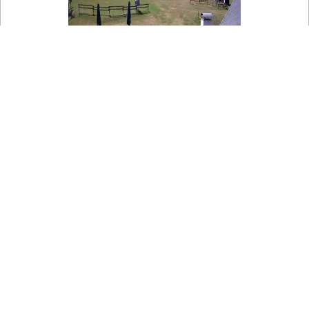

Na mapě
Skiareál Horní Podluží - Nástupní stanice vleků Horní Podluží
Pohled na sjezdovky SkiAreálu