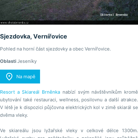
Sjezdovka, Vernířovice
Pohled na horní část sjezdovky a obec Vernířovice.
Oblasti
Jeseníky

Na mapě
Resort a Skiareál Brněnka
nabízí svým návštěvníkům krom
ubytování také restauraci, wellness, posilovnu a další atrakce.
V létě je k dispozici půjčovna elektrických kol v zimě skiarál se
dvěma vleky.
Ve skiareálu jsou lyžařské vleky v celkové délce 1300m.