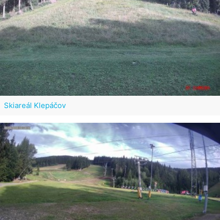
Skiareál Klepáčov