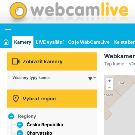

Kamery
LIVE vysílání
Co je WebCamLive
Ke stažen
Webkame

Zobrazit kamery
Typ kamer: Vš
+
–

Vybrat region
Regiony
Česká Republika
Chorvatsko
hlavní město Praha