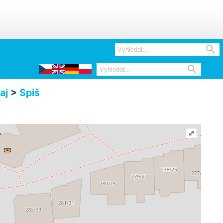


aj
>
Spiš
⤢