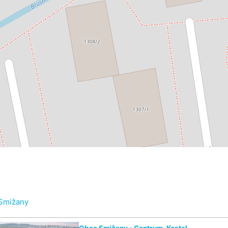
Smižany
Obec Smižany - Centrum, Kostel