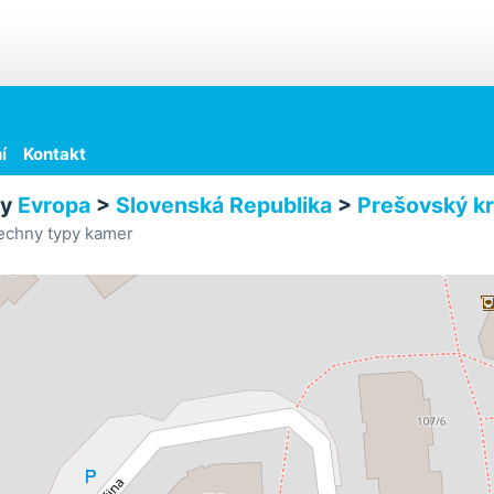
í
Kontakt
ry
Evropa
>
Slovenská Republika
>
Prešovský kr
echny typy kamer