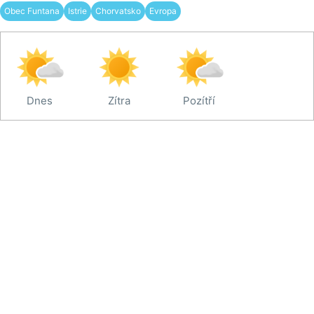
Obec Funtana
Istrie
Chorvatsko
Evropa
Dnes
Zítra
Pozítří