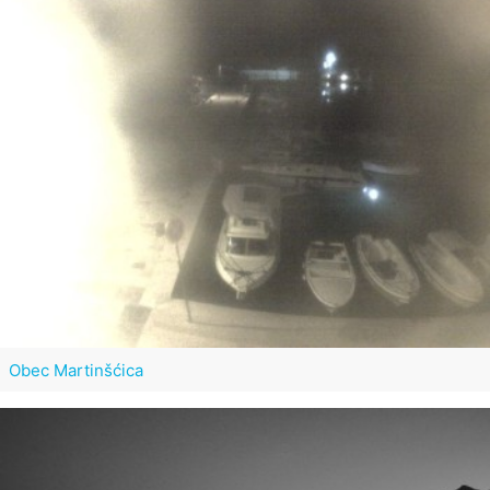
Obec Martinšćica