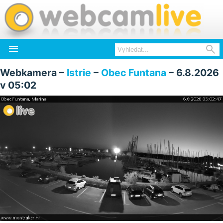


Webkamera –
Istrie
–
Obec Funtana
– 6.8.2026
v 05:02