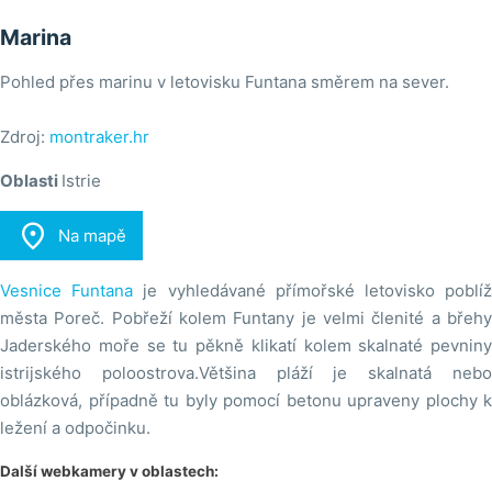
Marina
Pohled přes marinu v letovisku Funtana směrem na sever.
Zdroj:
montraker.hr
Oblasti
Istrie

Na mapě
Vesnice Funtana
je vyhledávané přímořské letovisko poblí
města Poreč. Pobřeží kolem Funtany je velmi členité a břehy
Jaderského moře se tu pěkně klikatí kolem skalnaté pevniny
istrijského poloostrova.Většina pláží je skalnatá nebo
oblázková, případně tu byly pomocí betonu upraveny plochy k
ležení a odpočinku.
Další webkamery v oblastech: