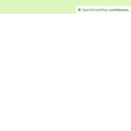
©
OpenStreetMap
contributors.