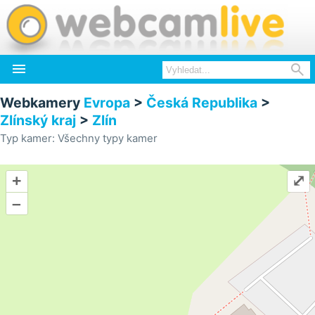


Webkamery
Evropa
>
Česká Republika
>
Zlínský kraj
>
Zlín
Typ kamer: Všechny typy kamer
+
⤢
–