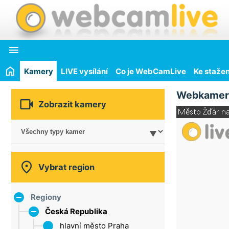

Kamery
LIVE vysílání
Co je WebCamLive
Ke stažen
Webkamer

Zobrazit kamery

Vybrat region
Regiony
Česká Republika
hlavní město Praha