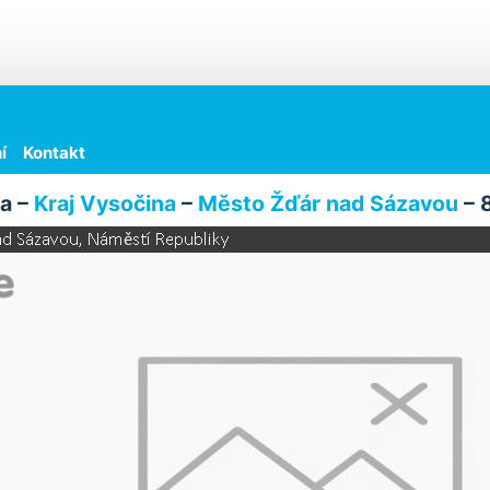
í
Kontakt
a –
Kraj Vysočina
–
Město Žďár nad Sázavou
– 