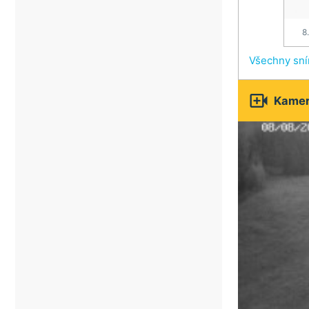
8
Všechny sn

Kamery