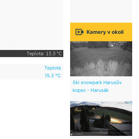

Kamery v okolí
Teplota
15.3 °C
Ski snowpark Harusův
kopec - Harusák