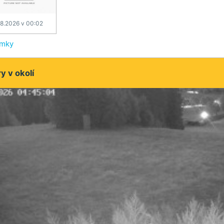
.8.2026 v 00:02
ímky
 v okolí