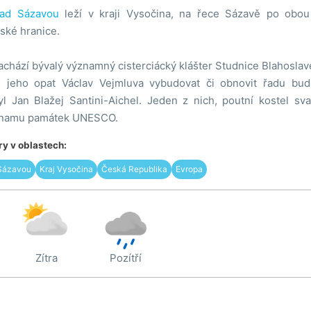
ad Sázavou
leží v kraji Vysočina, na řece Sázavě po obou 
ké hranice.
achází bývalý významný cisterciácký klášter Studnice Blahosla
 jeho opat Václav Vejmluva vybudovat či obnovit řadu budo
yl Jan Blažej Santini-Aichel. Jeden z nich, poutní kostel 
znamu památek UNESCO.
y v oblastech:
Sázavou
Kraj Vysočina
Česká Republika
Evropa
Zítra
Pozítří