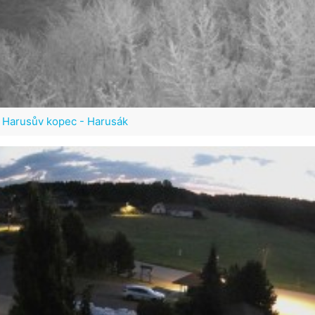
 Harusův kopec - Harusák