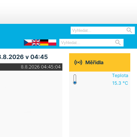


8.8.2026 v 04:45

Měřidla
Teplota
15.3 °C