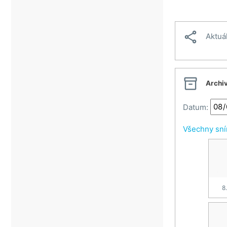
Veselí nad Moravou
Vsetín

Aktuá
Vsetínské beskydy
Zlín

Archi
Datum:
Všechny sn
8