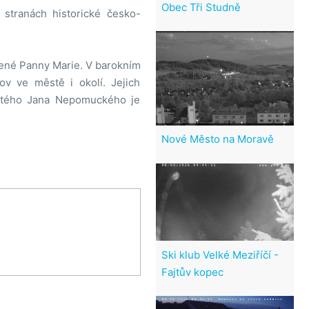
Obec Tři Studně
stranách historické česko-
vené Panny Marie. V barokním
v ve městě i okolí. Jejich
svatého Jana Nepomuckého je
Nové Město na Moravě
Ski klub Velké Meziříčí -
Fajtův kopec