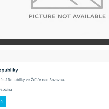
epubliky
ěstí Republiky ve Žďáře nad Sázavou.
ysočina
pě