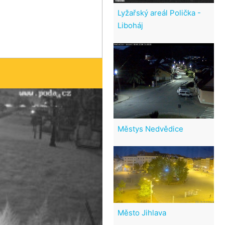
Lyžařský areál Polička -
Liboháj
Městys Nedvědice
Město Jihlava