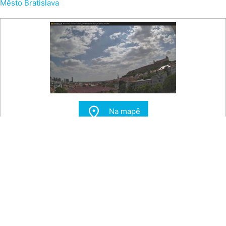
Město Bratislava

Na mapě
Město Bratislava - Bratislavský hrad, Staré město
Pohled z Hradných vršků směrem na centrum Bratislavy. Po
pravé straně je Bratislavský hrad.
Zdroj:
emeteo.sk
Teplota vzduchu
28 °C
Tlak vzduchu