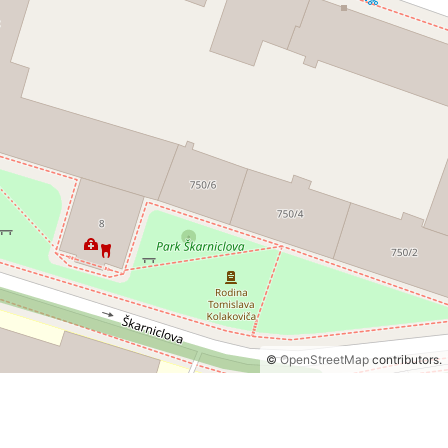
©
OpenStreetMap
contributors.